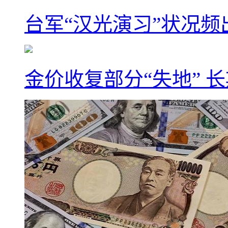
台军“汉光演习”状况频
金价收复部分“失地” 