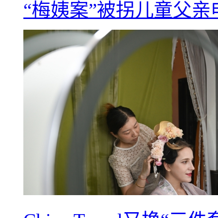
“梅姨案”被拐儿童父