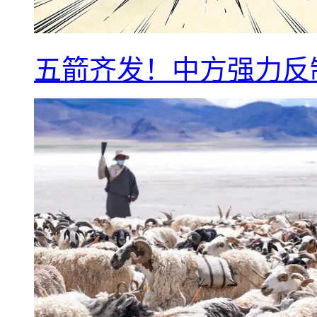
五箭齐发！中方强力反