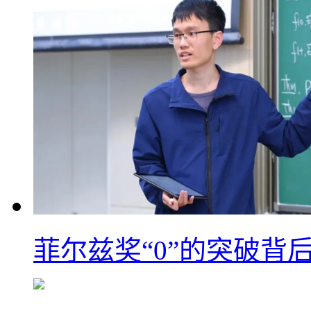
菲尔兹奖“0”的突破背