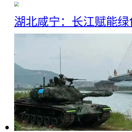
湖北咸宁：长江赋能绿