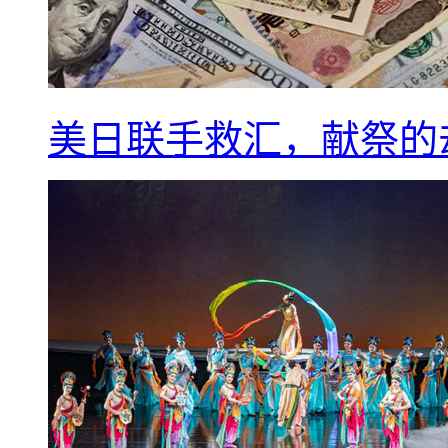
美日联手救汇，献祭的