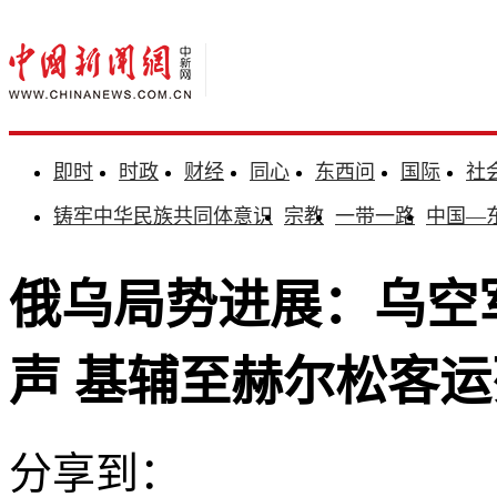
即时
时政
财经
同心
东西问
国际
社
铸牢中华民族共同体意识
宗教
一带一路
中国—
俄乌局势进展：乌空
声 基辅至赫尔松客
分享到：