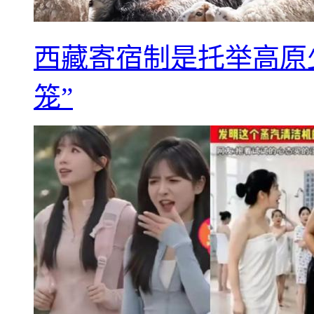
西藏寄宿制是托举高原
笼”