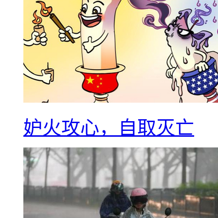
妒火攻心，自取灭亡