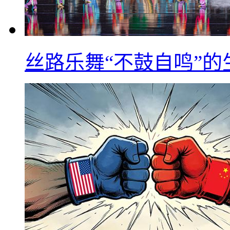
丝路乐舞“不鼓自鸣”