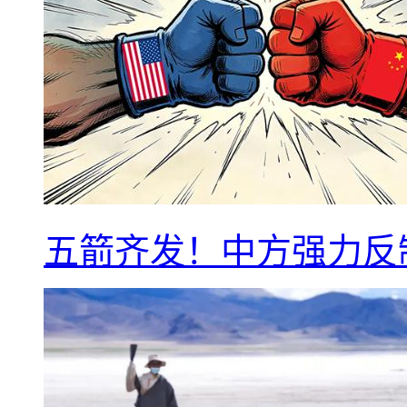
五箭齐发！中方强力反