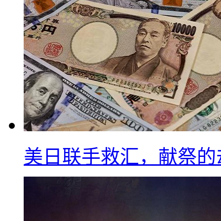
美日联手救汇，献祭的