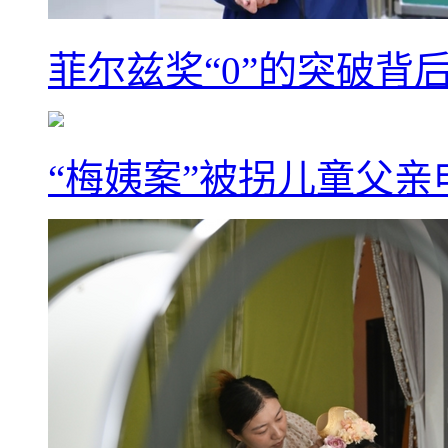
菲尔兹奖“0”的突破背
“梅姨案”被拐儿童父