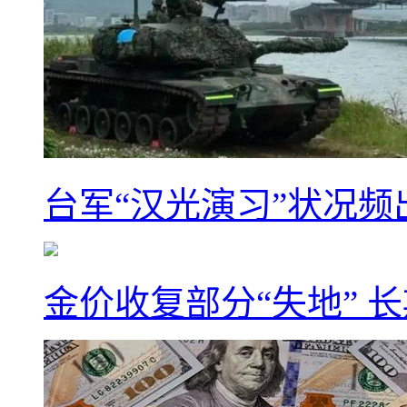
台军“汉光演习”状况频
金价收复部分“失地” 