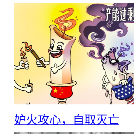
妒火攻心，自取灭亡