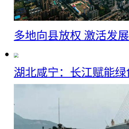
多地向县放权 激活发
湖北咸宁：长江赋能绿