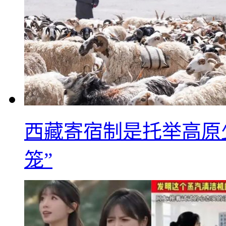
西藏寄宿制是托举高原
笼”