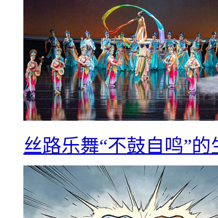
丝路乐舞“不鼓自鸣”