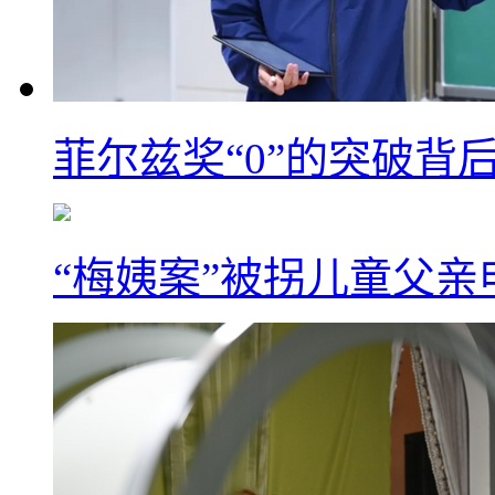
菲尔兹奖“0”的突破背
“梅姨案”被拐儿童父