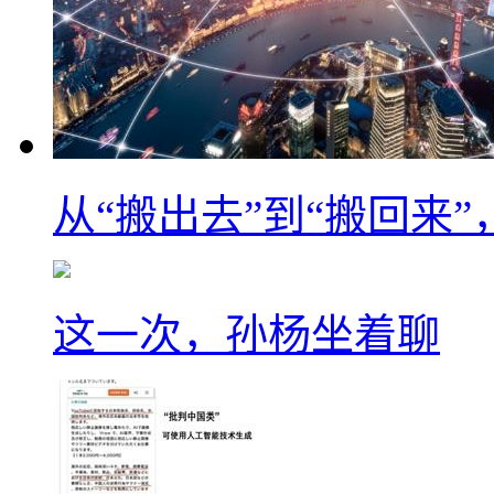
从“搬出去”到“搬回来
这一次，孙杨坐着聊