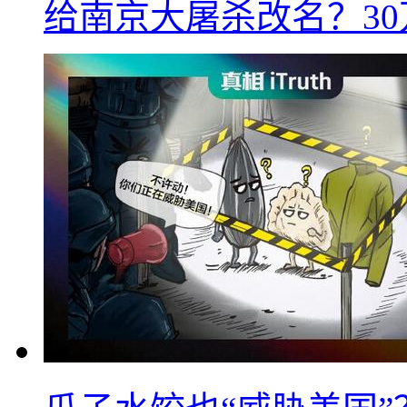
给南京大屠杀改名？3