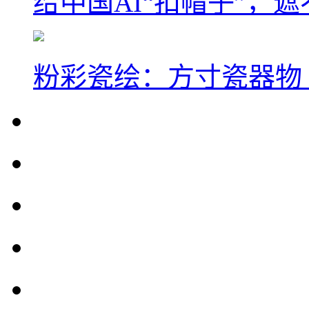
给中国AI“扣帽子”，
粉彩瓷绘：方寸瓷器物