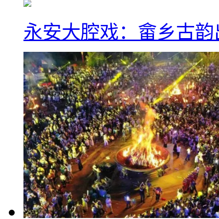
永安大腔戏：畲乡古韵