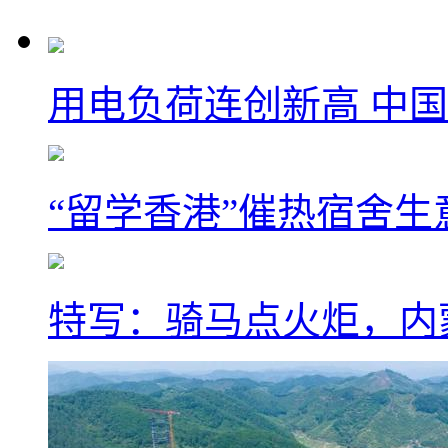
用电负荷连创新高 中国
“留学香港”催热宿舍生
特写：骑马点火炬，内