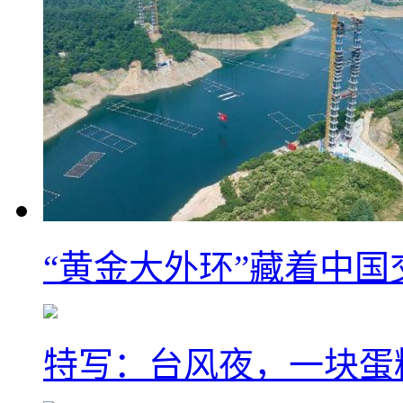
“黄金大外环”藏着中
特写：台风夜，一块蛋