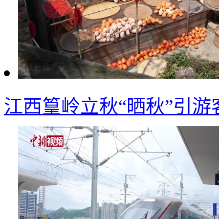
江西篁岭立秋“晒秋”引游