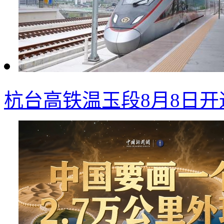
杭台高铁温玉段8月8日开