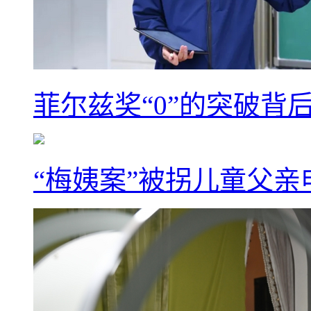
菲尔兹奖“0”的突破背
“梅姨案”被拐儿童父