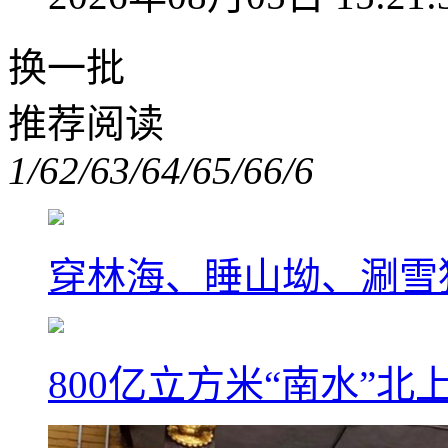
换一批
推荐阅读
1/6
2/6
3/6
4/6
5/6
6/6
穿林海、睡山坳、涮雪
800亿立方米“南水”北