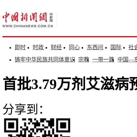
即时
时政
财经
同心
东西问
国际
社
铸牢中华民族共同体意识
宗教
一带一路
中国—
首批3.79万剂艾滋
分享到：