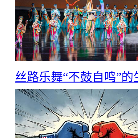
丝路乐舞“不鼓自鸣”