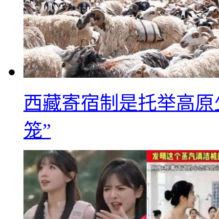
西藏寄宿制是托举高原
笼”