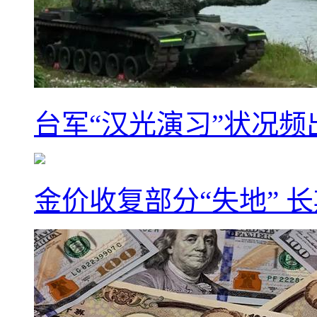
台军“汉光演习”状况频
金价收复部分“失地” 