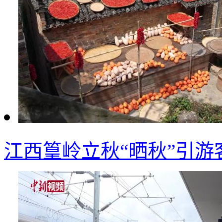
江西篁岭立秋“晒秋”引游