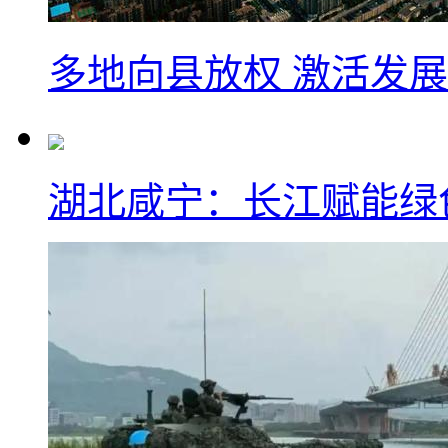
多地向县放权 激活发
湖北咸宁：长江赋能绿