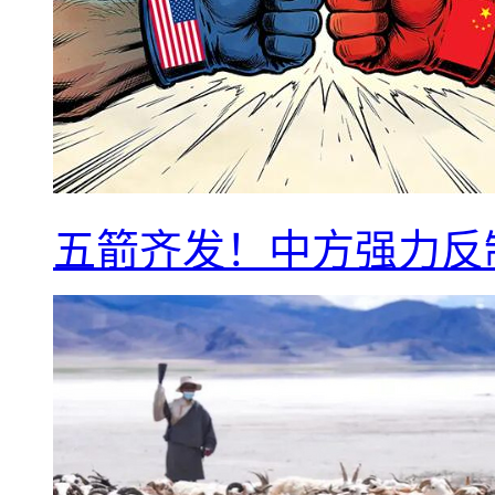
五箭齐发！中方强力反