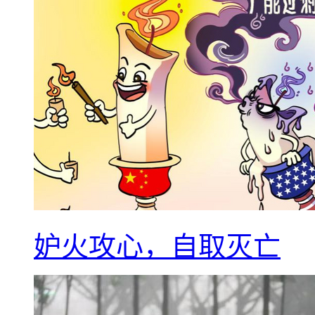
妒火攻心，自取灭亡