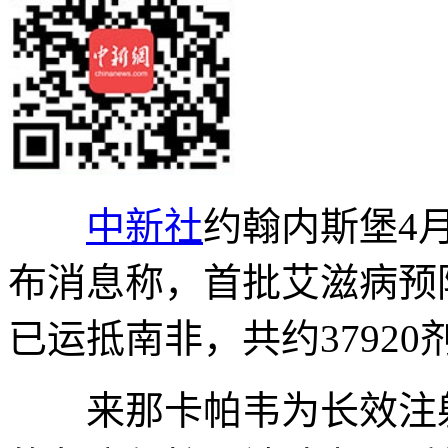
中新社
约翰内斯堡4月
布消息称，首批艾滋病预防药物
已运抵南非，共约37920
来那卡帕韦为长效注射