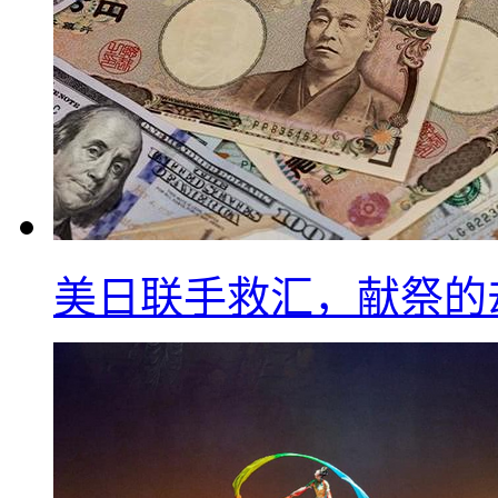
美日联手救汇，献祭的