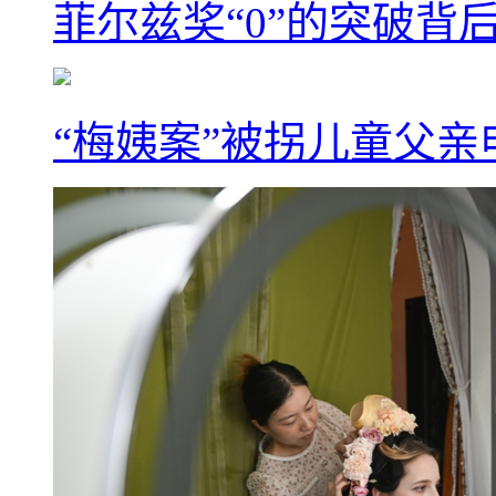
菲尔兹奖“0”的突破背
“梅姨案”被拐儿童父