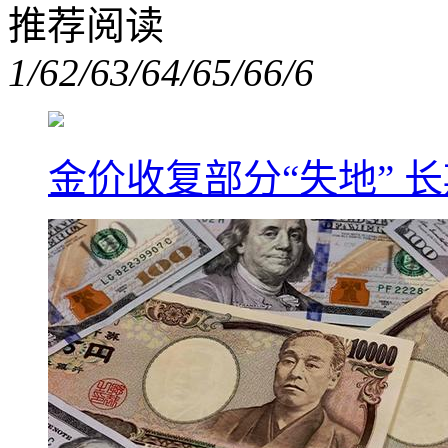
推荐阅读
1/6
2/6
3/6
4/6
5/6
6/6
金价收复部分“失地” 