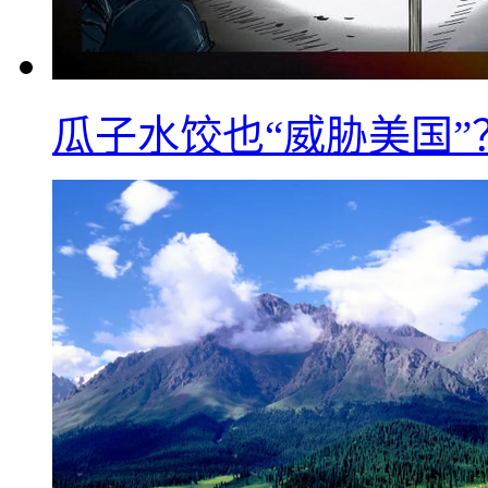
瓜子水饺也“威胁美国”