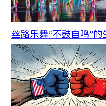
丝路乐舞“不鼓自鸣”