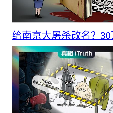
给南京大屠杀改名？3