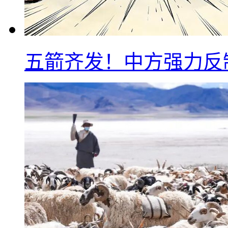
五箭齐发！中方强力反