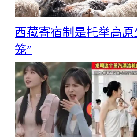
西藏寄宿制是托举高原
笼”