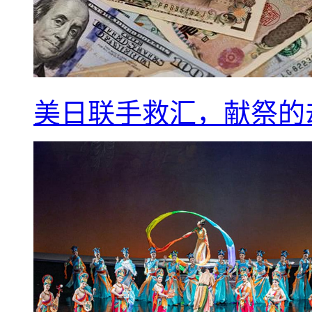
美日联手救汇，献祭的