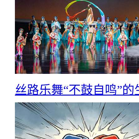
丝路乐舞“不鼓自鸣”