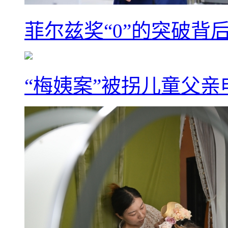
菲尔兹奖“0”的突破背
“梅姨案”被拐儿童父