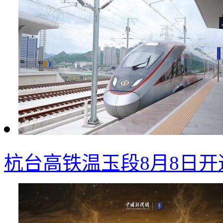
杭台高铁温玉段8月8日开