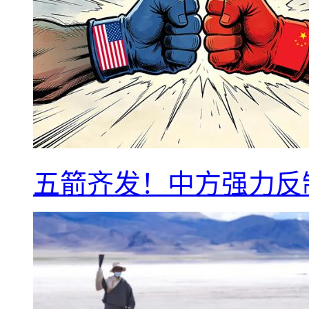
五箭齐发！中方强力反