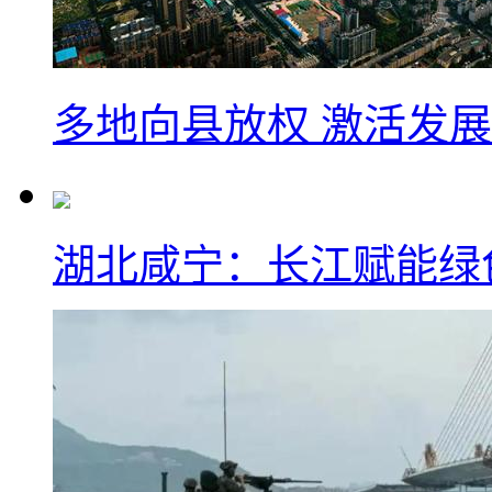
多地向县放权 激活发
湖北咸宁：长江赋能绿