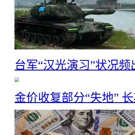
台军“汉光演习”状况频
金价收复部分“失地” 