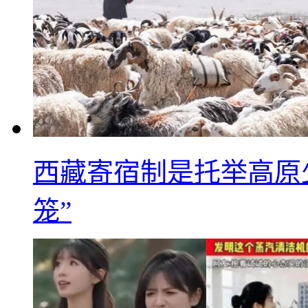
西藏寄宿制是托举高原
笼”