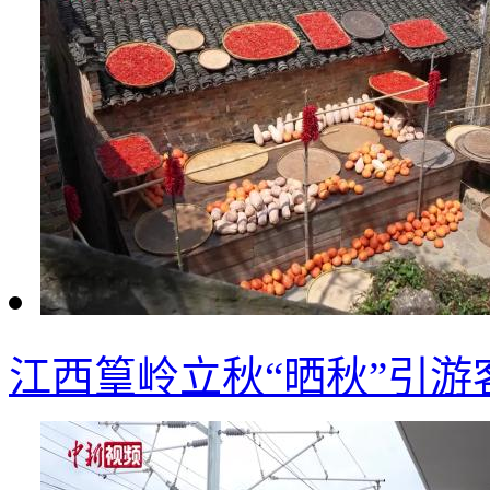
江西篁岭立秋“晒秋”引游