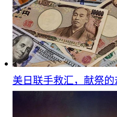
美日联手救汇，献祭的