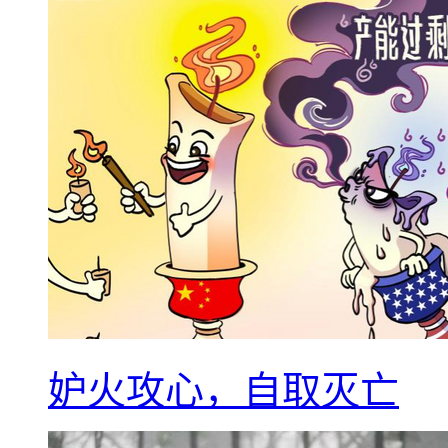
妒火攻心，自取灭亡