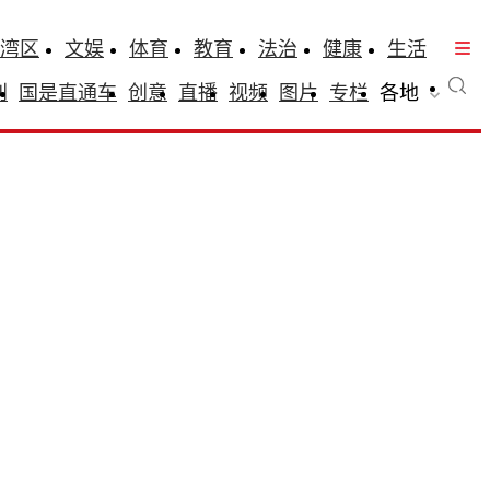
湾区
文娱
体育
教育
法治
健康
生活
刊
国是直通车
创意
直播
视频
图片
专栏
各地