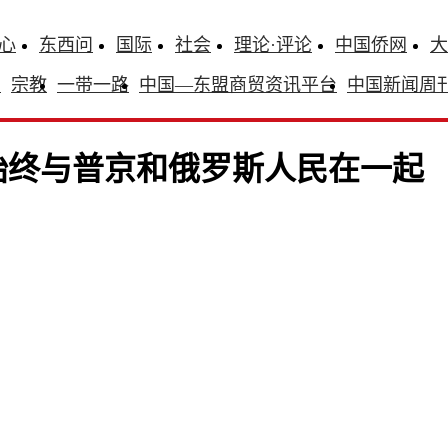
心
东西问
国际
社会
理论·评论
中国侨网
大
识
宗教
一带一路
中国—东盟商贸资讯平台
中国新闻周
始终与普京和俄罗斯人民在一起