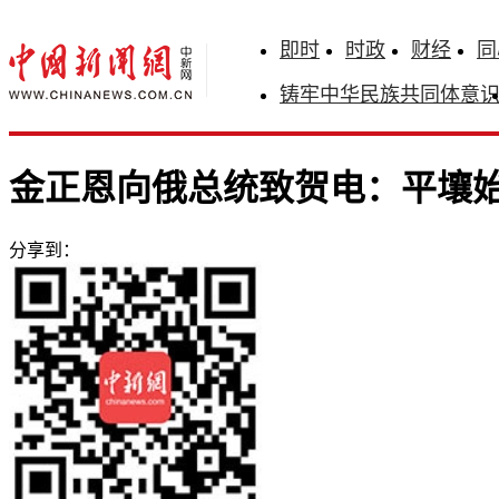
即时
时政
财经
同
铸牢中华民族共同体意
金正恩向俄总统致贺电：平壤
分享到：