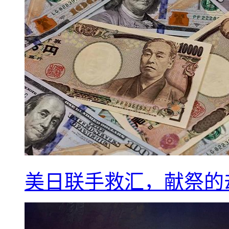
美日联手救汇，献祭的