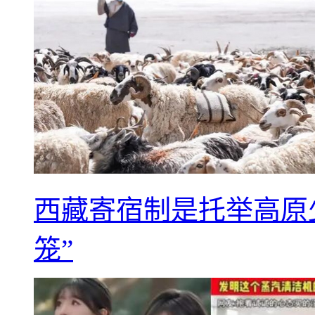
西藏寄宿制是托举高原
笼”