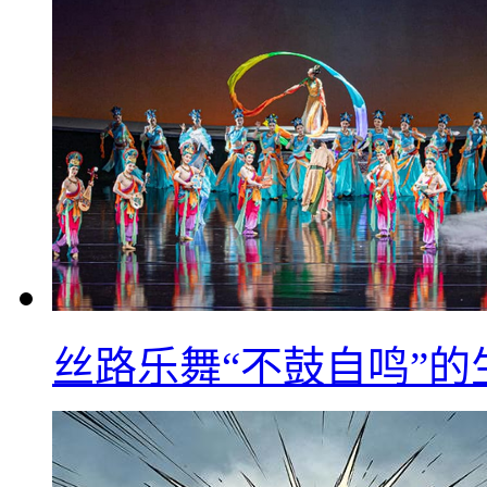
丝路乐舞“不鼓自鸣”