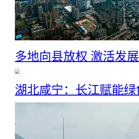
多地向县放权 激活发
湖北咸宁：长江赋能绿