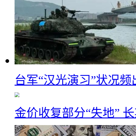
台军“汉光演习”状况频
金价收复部分“失地” 