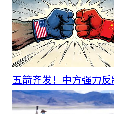
五箭齐发！中方强力反