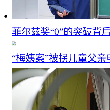
菲尔兹奖“0”的突破背
“梅姨案”被拐儿童父