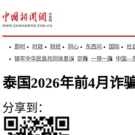
即时
时政
财经
同心
东西问
国际
社
铸牢中华民族共同体意识
宗教
一带一路
中国—
泰国2026年前4月诈
分享到：