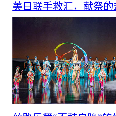
美日联手救汇，献祭的