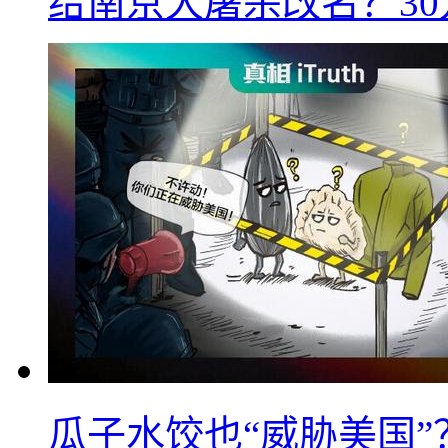
给南京大屠杀改名？3
瓜子水饺也“威胁美国”