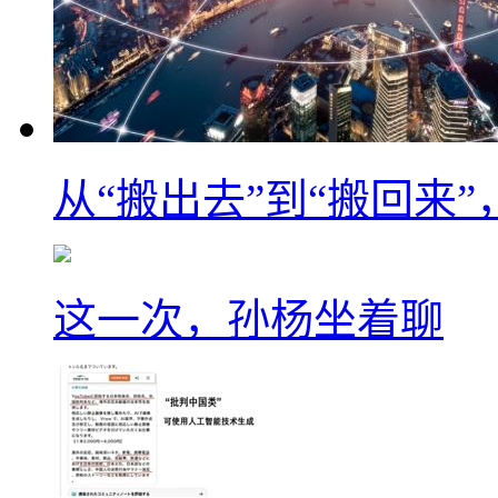
从“搬出去”到“搬回来
这一次，孙杨坐着聊