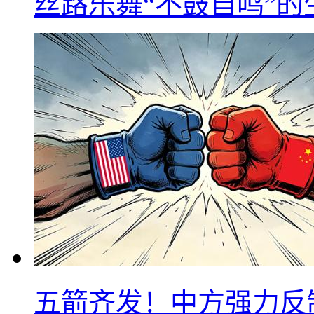
丝路乐舞“不鼓自鸣”
五箭齐发！中方强力反