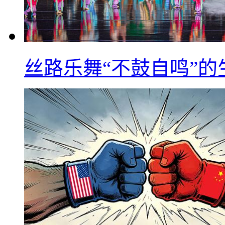
丝路乐舞“不鼓自鸣”