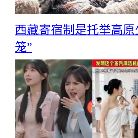
西藏寄宿制是托举高原
笼”