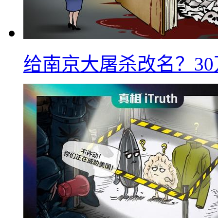
给南京大屠杀改名？3