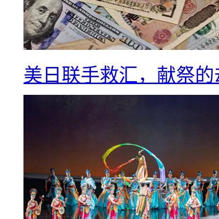
美日联手救汇，献祭的