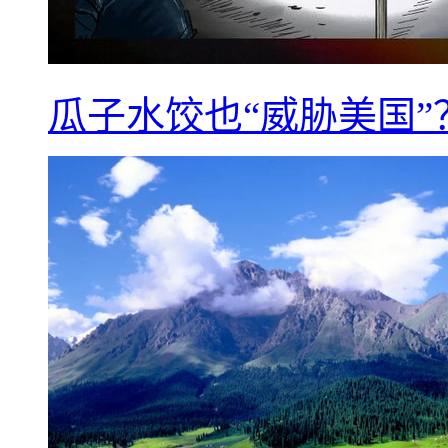
瓜子水饺也“威胁美国”