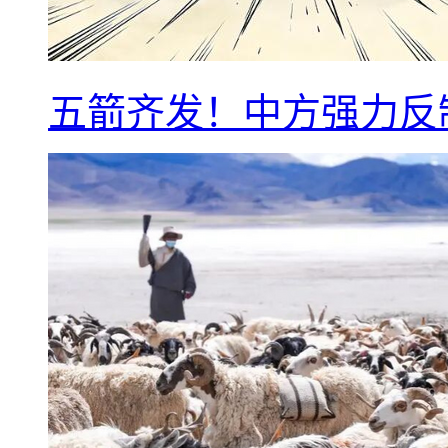
五箭齐发！中方强力反