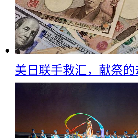
美日联手救汇，献祭的