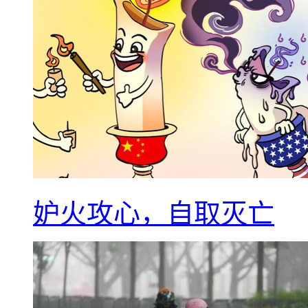
妒火攻心，自取灭亡