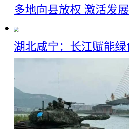
多地向县放权 激活发
湖北咸宁：长江赋能绿