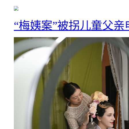
“梅姨案”被拐儿童父