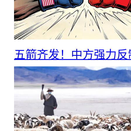
五箭齐发！中方强力反