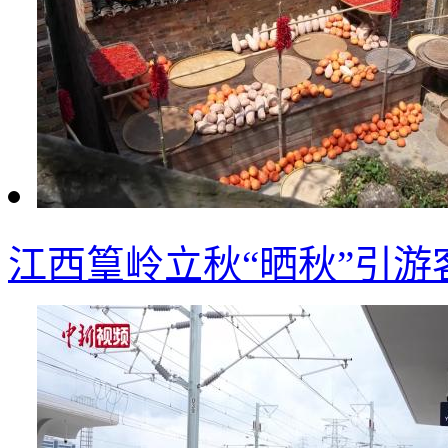
江西篁岭立秋“晒秋”引游