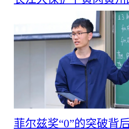
菲尔兹奖“0”的突破背