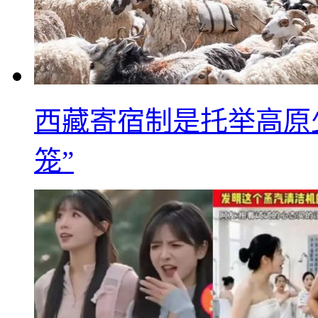
西藏寄宿制是托举高原
笼”