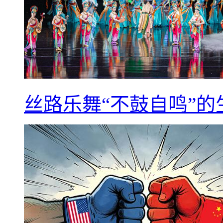
丝路乐舞“不鼓自鸣”