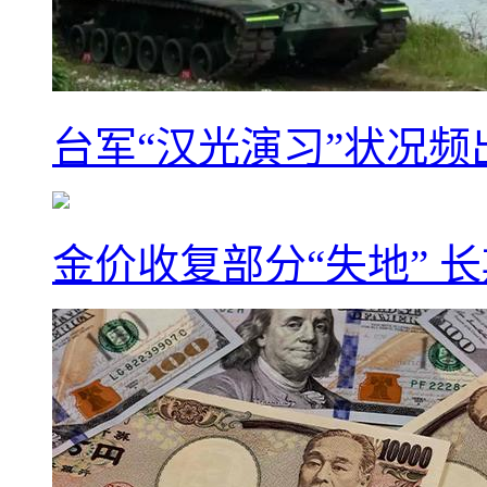
台军“汉光演习”状况频
金价收复部分“失地” 