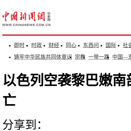
即时
时政
财经
同心
东西问
国际
社
铸牢中华民族共同体意识
宗教
一带一路
中国—
以色列空袭黎巴嫩南
亡
分享到：