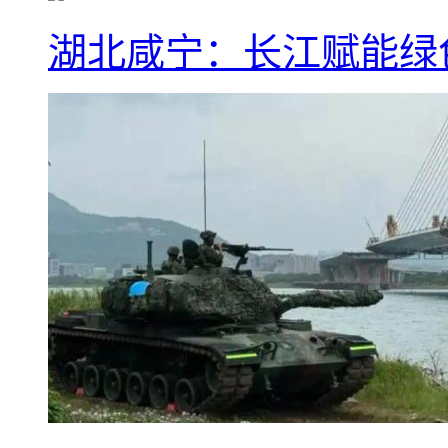
湖北咸宁：长江赋能绿