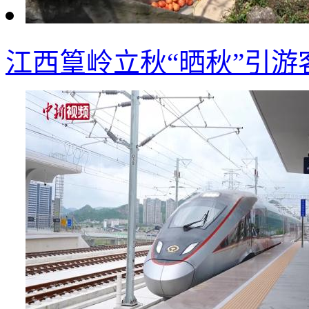
江西篁岭立秋“晒秋”引游