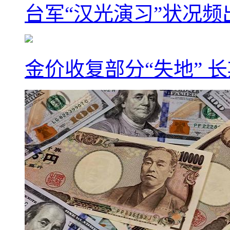
台军“汉光演习”状况频
金价收复部分“失地” 