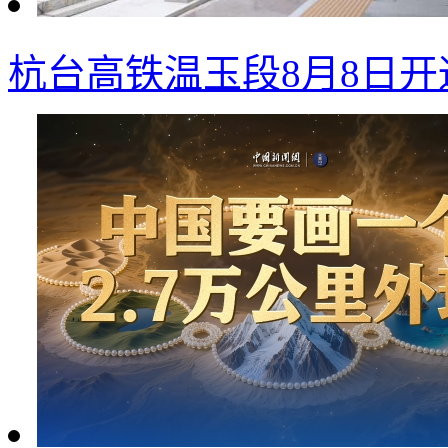
杭台高铁温玉段8月8日开