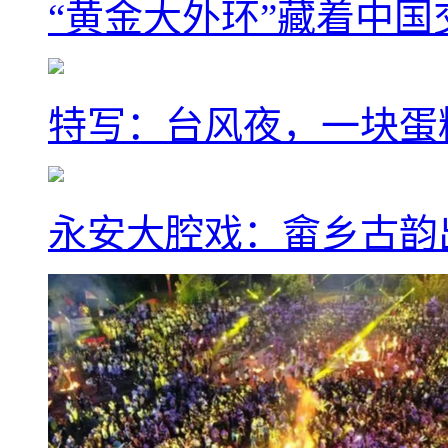
“黄金大外环”藏着中
特写：台风夜，一块蛋
永安大腔戏：畲乡古韵