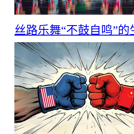
丝路乐舞“不鼓自鸣”