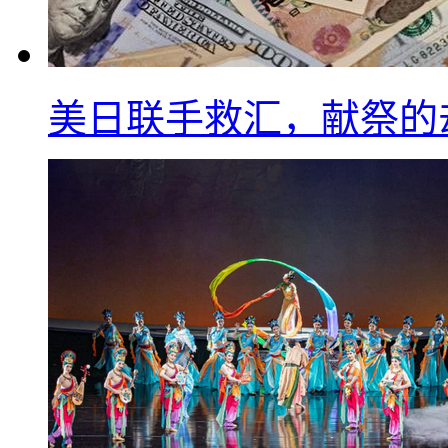
美日联手救汇，献祭的