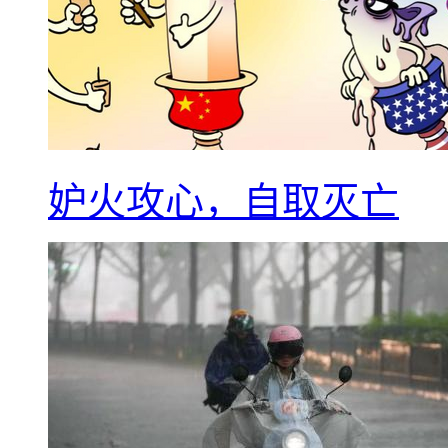
妒火攻心，自取灭亡