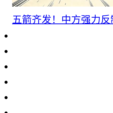
五箭齐发！中方强力反