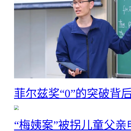
菲尔兹奖“0”的突破背
“梅姨案”被拐儿童父