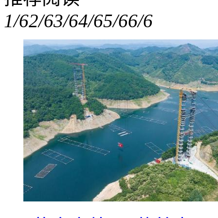
1/6
2/6
3/6
4/6
5/6
6/6