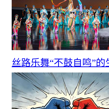
丝路乐舞“不鼓自鸣”