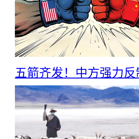
五箭齐发！中方强力反