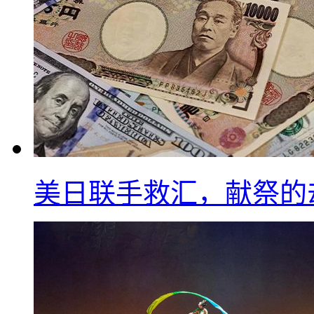
美日联手救汇，献祭的