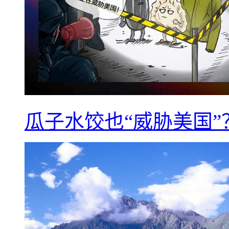
瓜子水饺也“威胁美国”