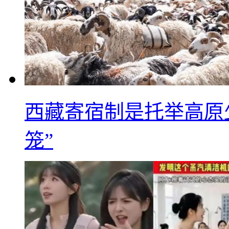
西藏寄宿制是托举高原
笼”