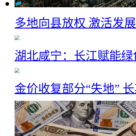
多地向县放权 激活发
湖北咸宁：长江赋能绿
金价收复部分“失地” 