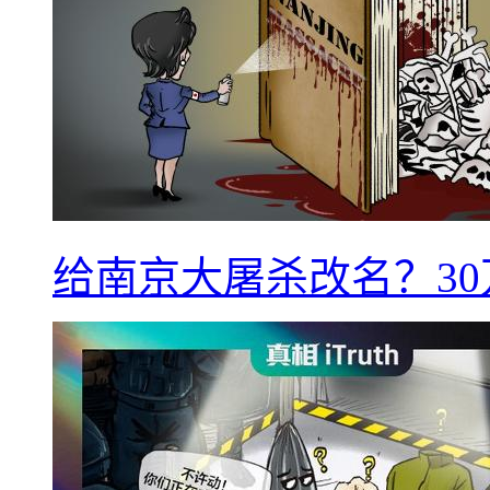
给南京大屠杀改名？3