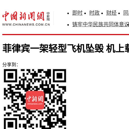
即时
时政
财经
同
铸牢中华民族共同体意
菲律宾一架轻型飞机坠毁 机上
分享到：