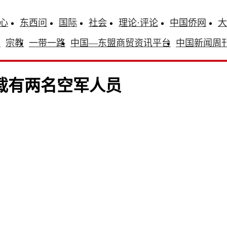
心
东西问
国际
社会
理论·评论
中国侨网
大
识
宗教
一带一路
中国—东盟商贸资讯平台
中国新闻周
载有两名空军人员