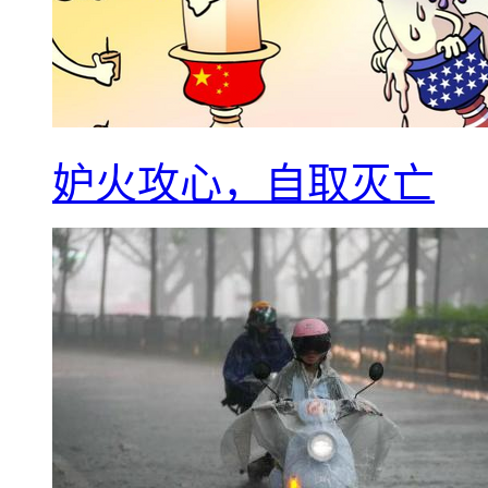
妒火攻心，自取灭亡