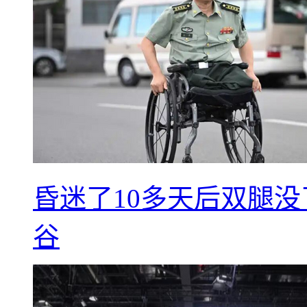
昏迷了10多天后双腿没
谷