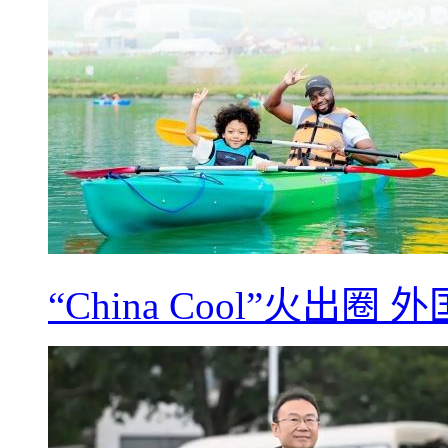
“China Cool”火