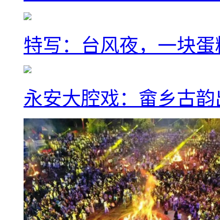
特写：台风夜，一块蛋
永安大腔戏：畲乡古韵