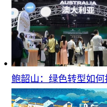
鲍韶山：绿色转型如何