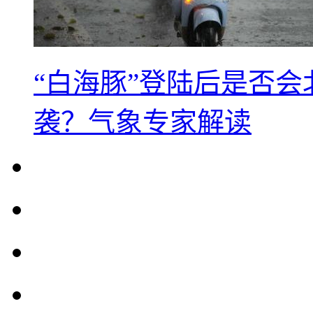
“白海豚”登陆后是否会
袭？气象专家解读