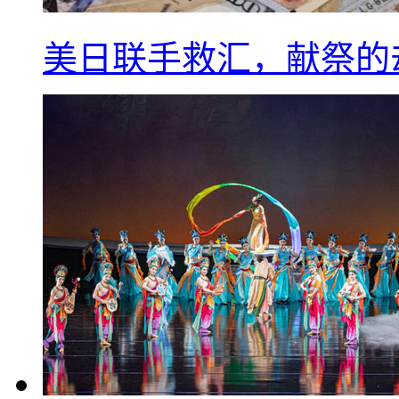
美日联手救汇，献祭的