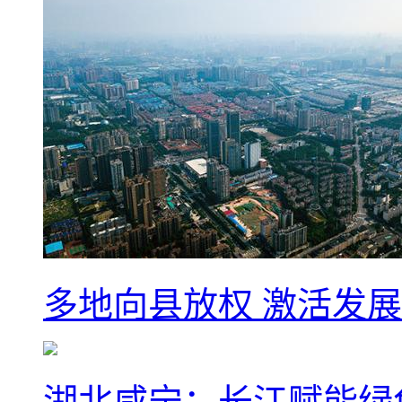
多地向县放权 激活发
湖北咸宁：长江赋能绿