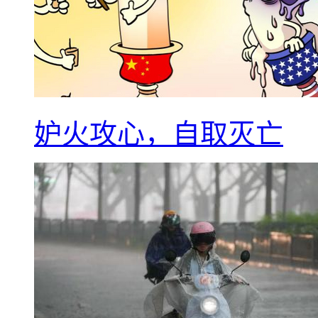
妒火攻心，自取灭亡