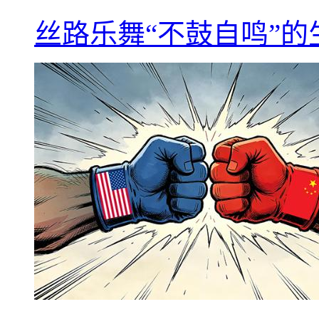
丝路乐舞“不鼓自鸣”