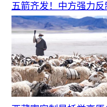
五箭齐发！中方强力反