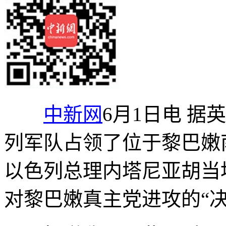
中新网
6月1日电 据
列军队占领了位于黎巴嫩
以色列总理内塔尼亚胡当
对黎巴嫩真主党进攻的“决