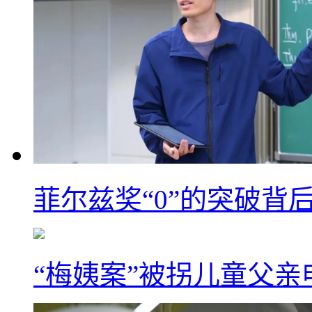
菲尔兹奖“0”的突破背
“梅姨案”被拐儿童父