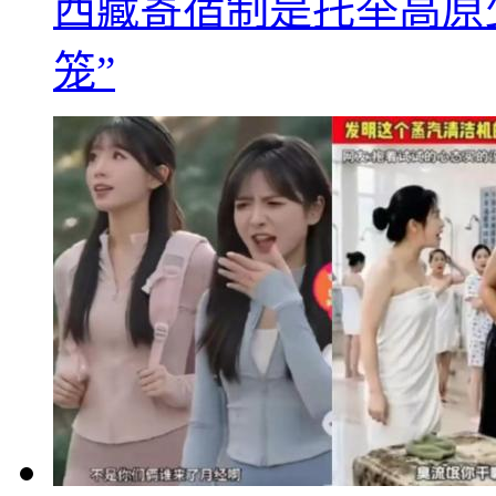
西藏寄宿制是托举高原
笼”