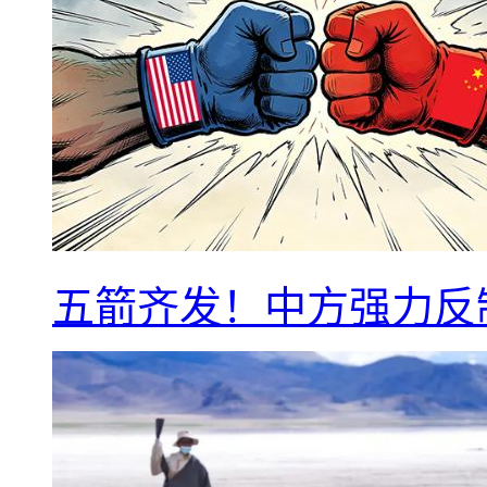
五箭齐发！中方强力反