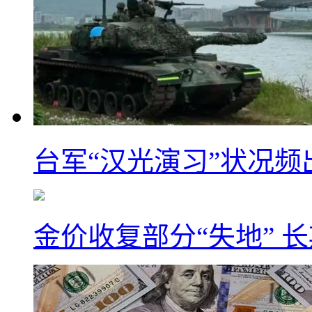
台军“汉光演习”状况频
金价收复部分“失地” 