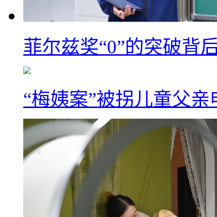
菲尔兹奖“0”的突破背
“梅姨案”被拐儿童父