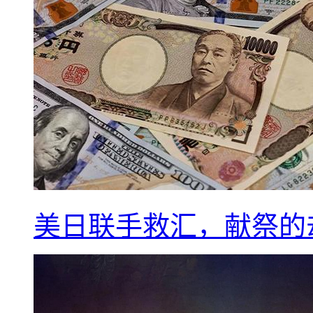
美日联手救汇，献祭的