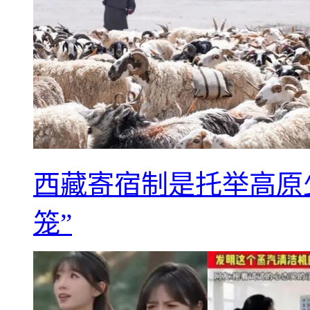
西藏寄宿制是托举高原
笼”