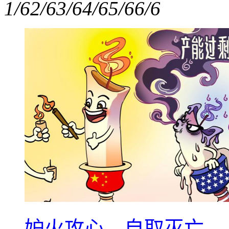
1/6
2/6
3/6
4/6
5/6
6/6
妒火攻心，自取灭亡