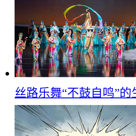
丝路乐舞“不鼓自鸣”