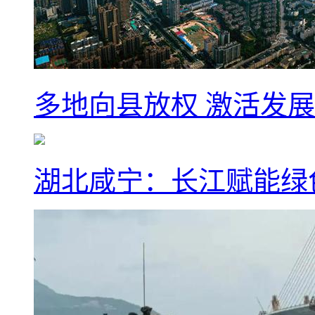
多地向县放权 激活发
湖北咸宁：长江赋能绿