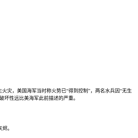
间发生火灾，美国海军当时称火势已“得到控制”，两名水兵因“无生
和破坏性远比美海军此前描述的严重。
灰烬。