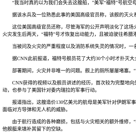
“我当时真的以为我们会失去这艘船，”美军“福特”号航空母
据该水兵及一位熟悉此事的美国高级官员称，该舰的灭火系
这位美国高级官员还称，尽管海军的公开声明淡化了这场火灾
火灾发生后两天，“福特”号才恢复出动能力，且被迫驶往希腊
当被问及火灾的严重程度以及消防系统失灵的情况时，一名海
据CNN此前报道，福特号舰员花了大约30个小时才扑灭大火
部署期间，火灾并非唯一的问题。舰上的厕所屡屡堵塞。“如
CNN获得的视频以及舰员讲述的经历，首次较为完整地向外
动，也参与了美国针对委内瑞拉的军事行动。
报道指出，这艘造价130亿美元的航母是美军针对伊朗军事
面临对方导弹和无人机的威胁。
由于航行造成的各种磨损，包括与火灾相关的额外维修，“福
他舰艇来填补其留下的空缺。