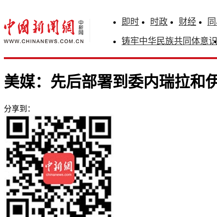
即时
时政
财经
同
铸牢中华民族共同体意
美媒：先后部署到委内瑞拉和伊
分享到：