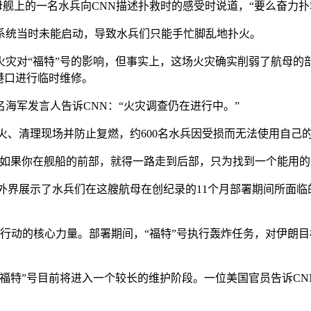
舰上的一名水兵向CNN描述扑救时的感受时说道，“要么奋力扑
统当时未能启动，导致水兵们只能手忙脚乱地扑火。
对“福特”号的影响，但事实上，这场火灾确实削弱了航母的部
港口进行临时维修。
军发言人告诉CNN：“火灾调查仍在进行中。”
、清理现场并防止复燃，约600名水兵因受损而无法使用自己
果你在舰船的前部，就得一路走到后部，只为找到一个能用的
界展示了水兵们在这艘航母在创纪录的11个月部署期间所面临的
行动的核心力量。部署期间，“福特”号执行轰炸任务，对伊朗
特”号目前将进入一个较长的维护阶段。一位美国官员告诉CNN