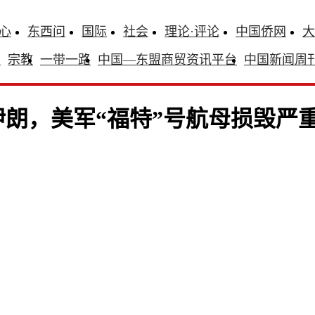
心
东西问
国际
社会
理论·评论
中国侨网
大
识
宗教
一带一路
中国—东盟商贸资讯平台
中国新闻周
朗，美军“福特”号航母损毁严