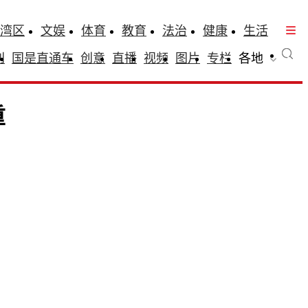
湾区
文娱
体育
教育
法治
健康
生活
刊
国是直通车
创意
直播
视频
图片
专栏
各地
重