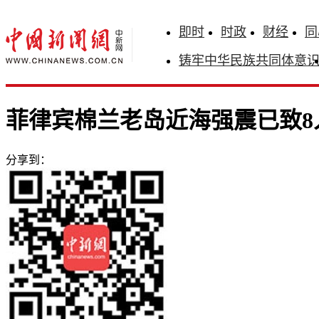
即时
时政
财经
同
铸牢中华民族共同体意
菲律宾棉兰老岛近海强震已致8
分享到：