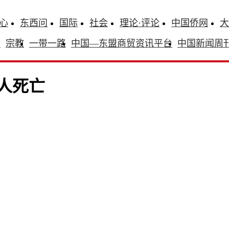
心
东西问
国际
社会
理论·评论
中国侨网
大
识
宗教
一带一路
中国—东盟商贸资讯平台
中国新闻周
人死亡