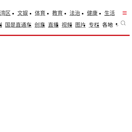
湾区
文娱
体育
教育
法治
健康
生活
刊
国是直通车
创意
直播
视频
图片
专栏
各地