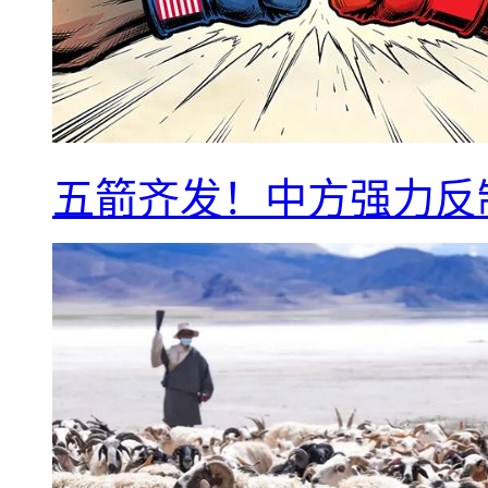
五箭齐发！中方强力反