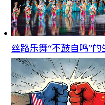
丝路乐舞“不鼓自鸣”