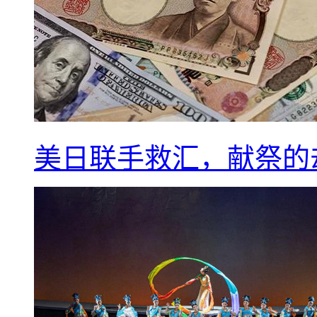
美日联手救汇，献祭的