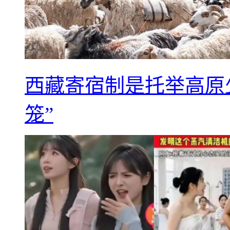
西藏寄宿制是托举高原
笼”