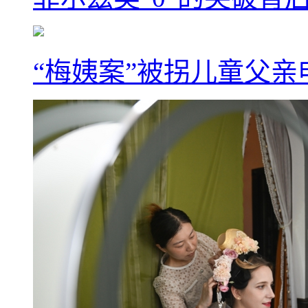
“梅姨案”被拐儿童父