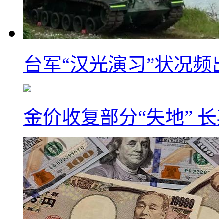
台军“汉光演习”状况频
金价收复部分“失地” 