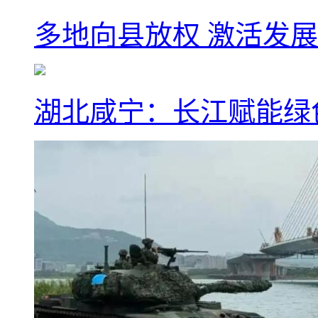
多地向县放权 激活发
湖北咸宁：长江赋能绿