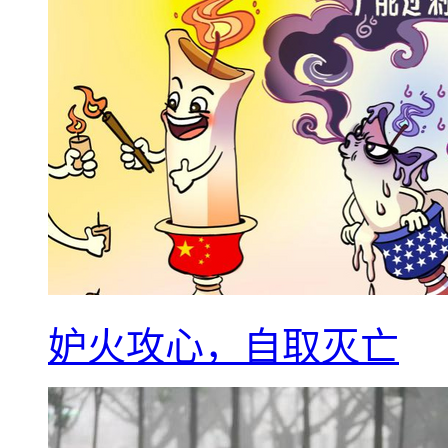
妒火攻心，自取灭亡