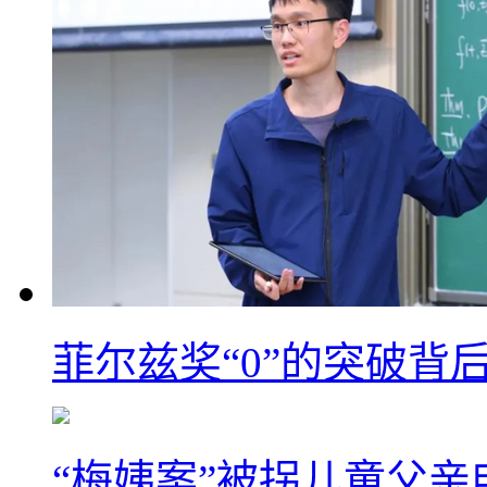
菲尔兹奖“0”的突破背
“梅姨案”被拐儿童父