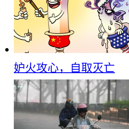
妒火攻心，自取灭亡