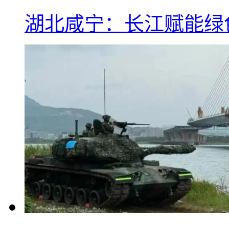
湖北咸宁：长江赋能绿