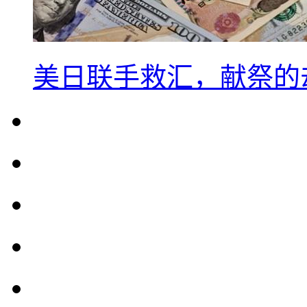
美日联手救汇，献祭的