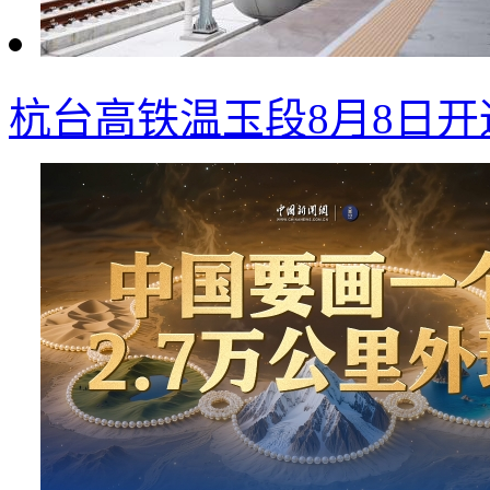
杭台高铁温玉段8月8日开