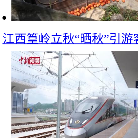
江西篁岭立秋“晒秋”引游