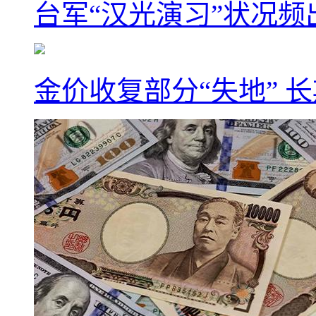
台军“汉光演习”状况频
金价收复部分“失地” 