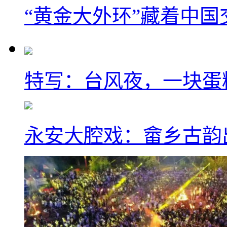
“黄金大外环”藏着中
特写：台风夜，一块蛋
永安大腔戏：畲乡古韵