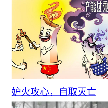
妒火攻心，自取灭亡