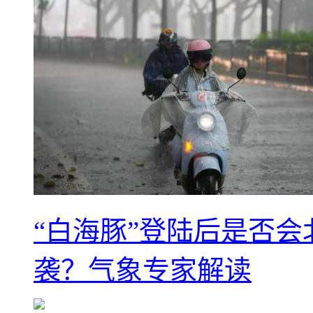
“白海豚”登陆后是否会
袭？气象专家解读