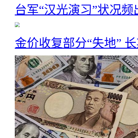
台军“汉光演习”状况频
金价收复部分“失地” 