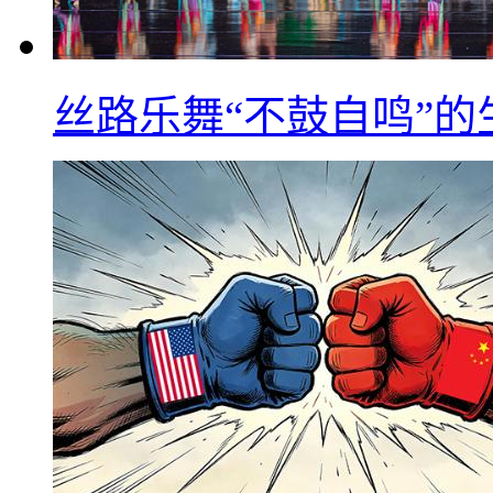
丝路乐舞“不鼓自鸣”