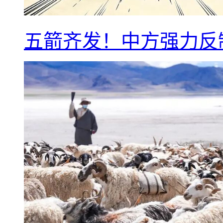
五箭齐发！中方强力反