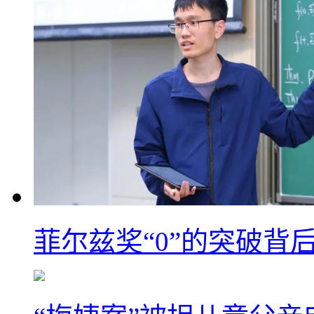
菲尔兹奖“0”的突破背