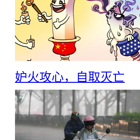
妒火攻心，自取灭亡