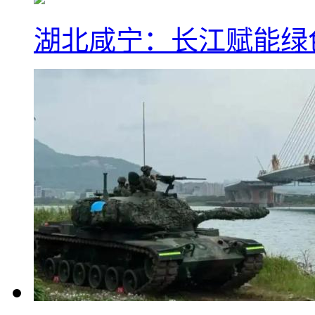
湖北咸宁：长江赋能绿