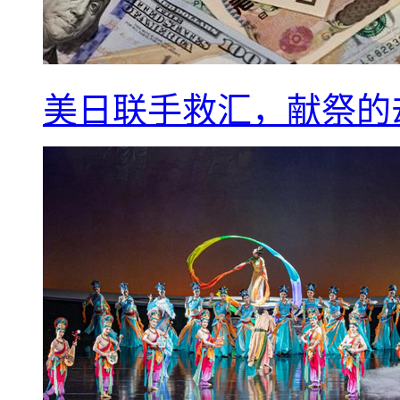
美日联手救汇，献祭的