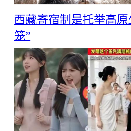
西藏寄宿制是托举高原
笼”