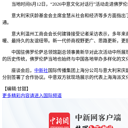
当地时间6月12日，“2026中意文化对话行”活动走进佛罗
意大利宋庆龄基金会主席金慧从社会和经济等多方面指出了
通。
意大利温州工商会会长何建锋接受记者采访表示，多年来商
暖、最持久的友谊纽带。新一代侨商视野更广、思路更新，更
中国驻佛罗伦萨总领馆副总领事黄新华对此次活动中所展现的
的历史传统，佛罗伦萨当地也始终与中国各地举办多样化的文
座谈会后，
中新社
国际传播集团上海分公司与意大利宋庆
分别签署了合作协议。中意双方就现场展示的代表上海海派文化
【编辑:甘甜】
更多精彩内容请进入国际频道