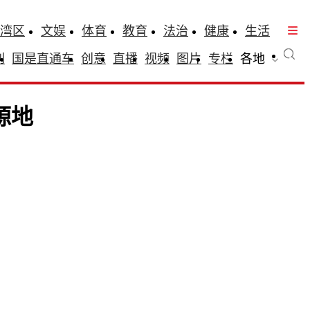
湾区
文娱
体育
教育
法治
健康
生活
刊
国是直通车
创意
直播
视频
图片
专栏
各地
源地