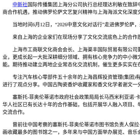
中新社
国际传播集团上海分公司执行总经理达利敏在致辞
商合作机遇，推动佛罗伦萨文艺复兴精神与上海海派文化深度
当地时间6月12日，“2026中意文化对话行”走进佛罗
来自上海的企业家们在现场分享了文化交流底色上的合作
上海市工商联文化商会会长、上海渠丰国际贸易有限公司董
业，更成长起一大批深耕细分领域、拥有核心竞争力的中小微
能。期待推动建立两地企业常态化交流机制，催生更多实实在
专注汽车核心零部件五十余年的上海昌辉投资管理(集团)有
进行了观点分享。中国古陶瓷香炉收藏家和香文化学者谢文一
塞斯托-菲奥伦蒂诺市政府社会政策局局长马西米利亚诺·卡尔梅塔(Mass
华人社区已有长达十年的合作基础，包括开展华人融入项目、
交流合作。
曾前往中国考察的塞斯托-菲奥伦蒂诺市图书馆负责人保拉·比翁迪
画收藏最多的图书馆之一，多年来与中国方面举办展览、音乐