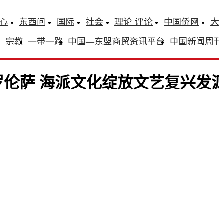
心
东西问
国际
社会
理论·评论
中国侨网
大
识
宗教
一带一路
中国—东盟商贸资讯平台
中国新闻周
佛罗伦萨 海派文化绽放文艺复兴发