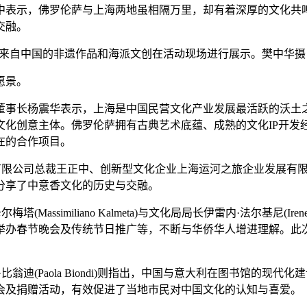
中表示，佛罗伦萨与上海两地虽相隔万里，却有着深厚的文化共
交融。
伦萨，来自中国的非遗作品和海派文创在活动现场进行展示。樊中华摄
愿景。
事长杨震华表示，上海是中国民营文化产业发展最活跃的沃土之
文化创意主体。佛罗伦萨拥有古典艺术底蕴、成熟的文化IP开发
在的合作项目。
限公司总裁王正中、创新型文化企业上海运河之旅企业发展有限
分享了中意香文化的历史与交融。
imiliano Kalmeta)与文化局局长伊雷内·法尔基尼(Ire
举办春节晚会及传统节日推广等，不断与华侨华人增进理解。此
(Paola Biondi)则指出，中国与意大利在图书馆的现
会及捐赠活动，有效促进了当地市民对中国文化的认知与喜爱。