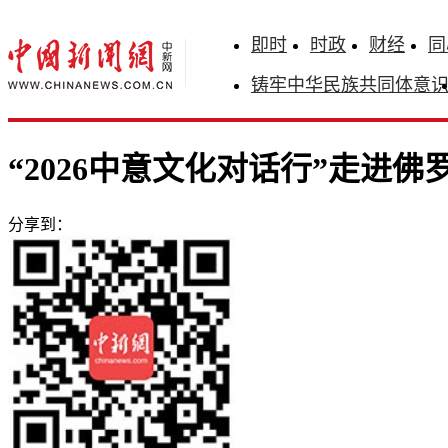
即时
时政
财经
同
铸牢中华民族共同体意
“2026中意文化对话行”走进
分享到：