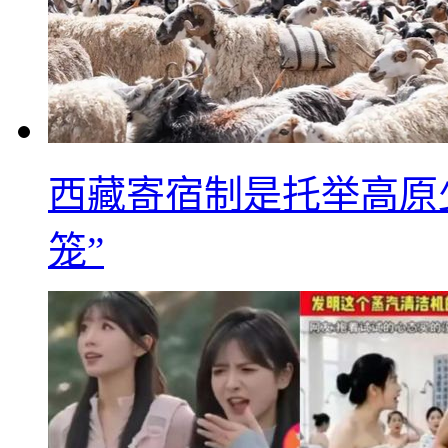
西藏寄宿制是托举高原
笼”