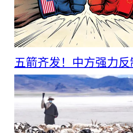
五箭齐发！中方强力反