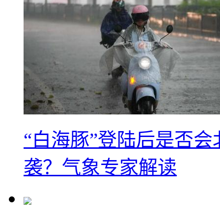
“白海豚”登陆后是否会
袭？气象专家解读