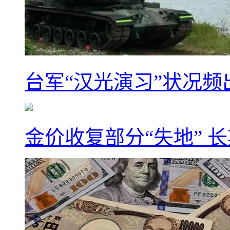
台军“汉光演习”状况频
金价收复部分“失地” 