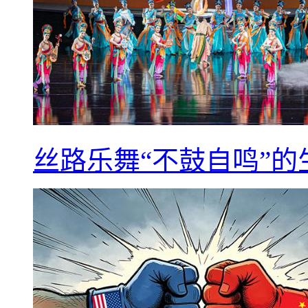
丝路乐舞“不鼓自鸣”