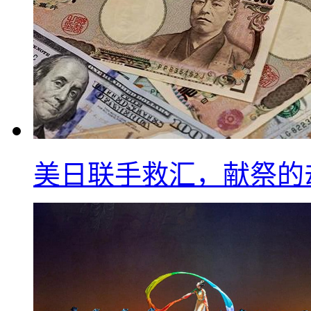
美日联手救汇，献祭的