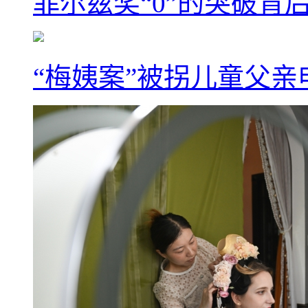
菲尔兹奖“0”的突破背
“梅姨案”被拐儿童父