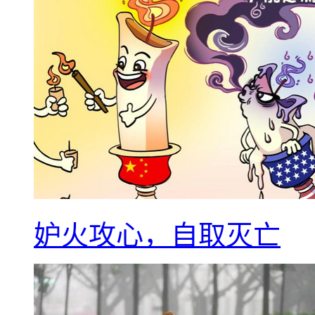
妒火攻心，自取灭亡