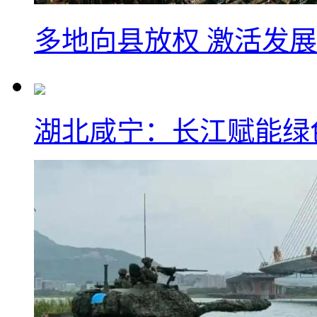
多地向县放权 激活发
湖北咸宁：长江赋能绿