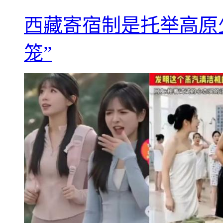
西藏寄宿制是托举高原
笼”