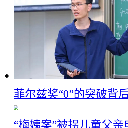
菲尔兹奖“0”的突破背
“梅姨案”被拐儿童父