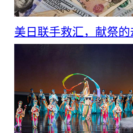
美日联手救汇，献祭的