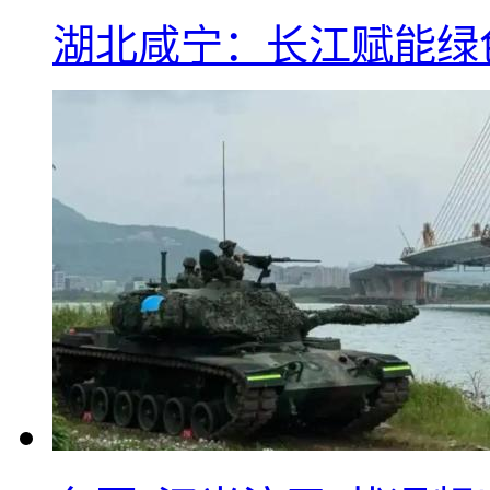
湖北咸宁：长江赋能绿