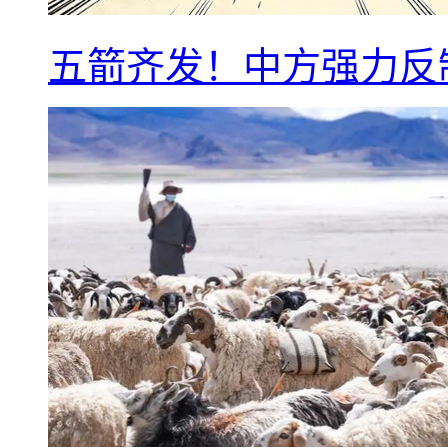
五箭齐发！中方强力反