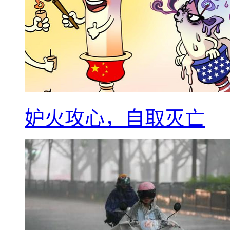
妒火攻心，自取灭亡