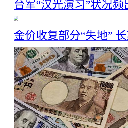
台军“汉光演习”状况频
金价收复部分“失地” 