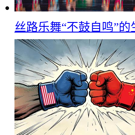
丝路乐舞“不鼓自鸣”