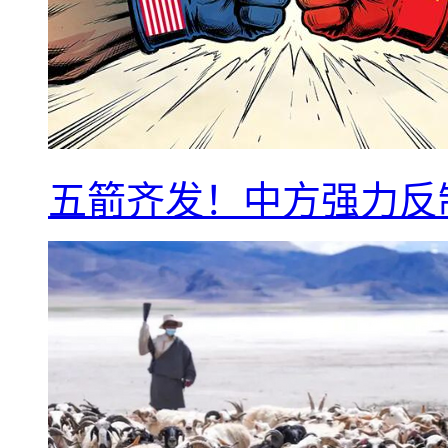
五箭齐发！中方强力反