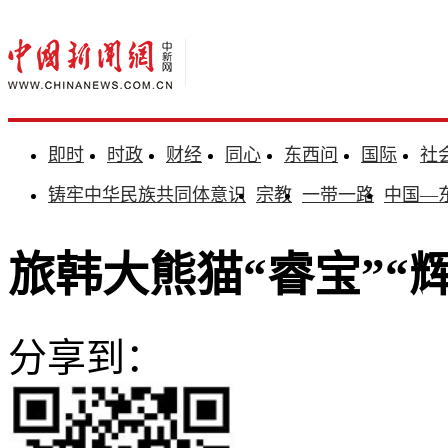
即时
时政
财经
同心
东西问
国际
社
铸牢中华民族共同体意识
宗教
一带一路
中国—
旅韩大熊猫“睿宝”“
分享到：