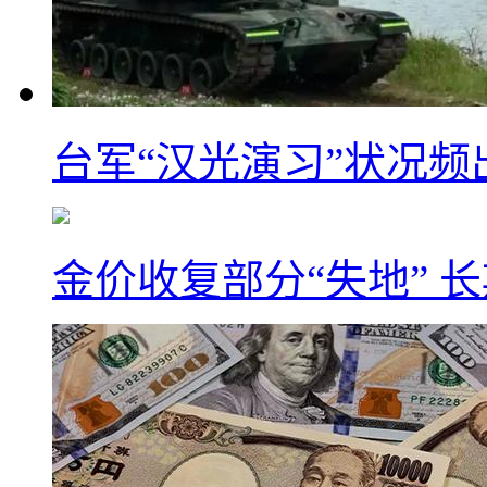
台军“汉光演习”状况频
金价收复部分“失地” 