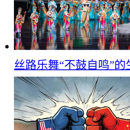
丝路乐舞“不鼓自鸣”