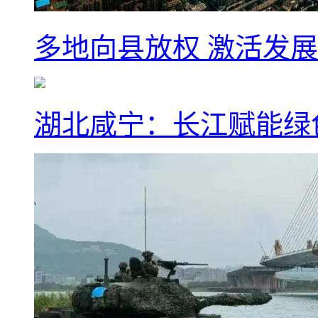
多地向县放权 激活发
湖北咸宁：长江赋能绿