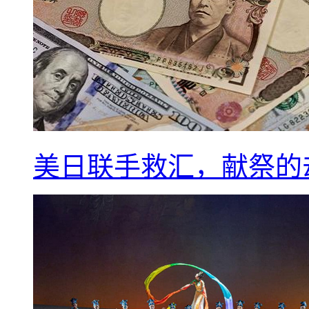
美日联手救汇，献祭的