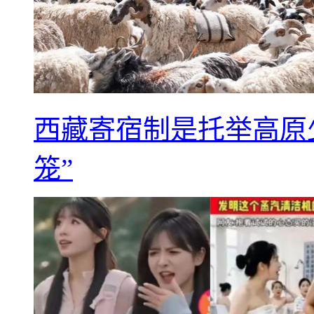
西藏寄宿制是托举高原
笼”