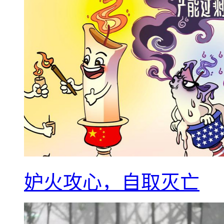
妒火攻心，自取灭亡