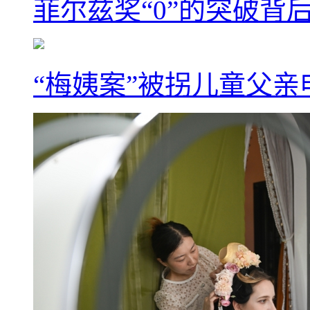
菲尔兹奖“0”的突破背
“梅姨案”被拐儿童父