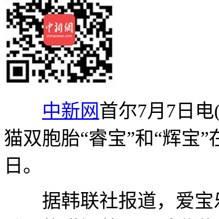
中新网
首尔7月7日电
猫双胞胎“睿宝”和“辉宝
日。
据韩联社报道，爱宝乐