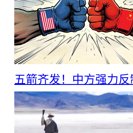
五箭齐发！中方强力反