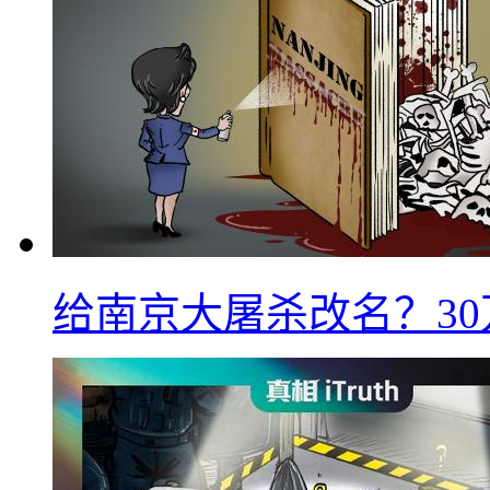
给南京大屠杀改名？3