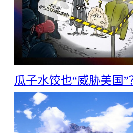
瓜子水饺也“威胁美国”