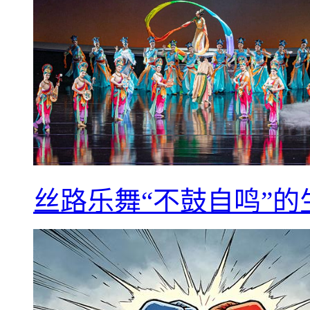
丝路乐舞“不鼓自鸣”