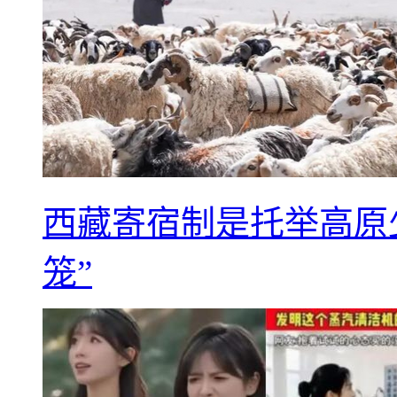
西藏寄宿制是托举高原
笼”