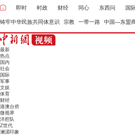
即时
时政
财经
同心
东西问
国
铸牢中华民族共同体意识
宗教
一带一路
中国—东盟
最新
热点
国内
社会
国际
军事
文娱
体育
财经
港澳台侨
微视界
洋腔队
Z世代
澜湄印象