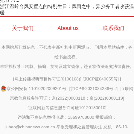
把节 只...
浙江温岭台风安置点的特别生日：风雨之中，异乡务工者收获温
暖
关于我们
About us
联系我们
本网站所刊载信息，不代表中新社和中新网观点。 刊用本网站稿件，务
经书面授权。
未经授权禁止转载、摘编、复制及建立镜像，违者将依法追究法律责任。
[
网上传播视听节目许可证(0106168)
] [
京ICP证040655号
] [
京公网安备 11010202009201号
] [
京ICP备2021034286号-7
] [
互联网
宗教信息服务许可证：京(2022)0000118；京(2022)0000119
]
[
互联网新闻信息服务许可证10120180010
]
违法和不良信息举报电话：15699788000 举报邮箱：
jubao@chinanews.com.cn
举报受理和处置管理办法
总机：86-10-