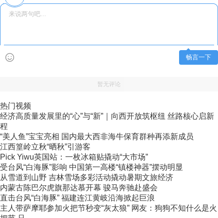
畅言一下
暂无评论
热门视频
经济高质量发展里的“心”与“新”｜向西开放筑枢纽 丝路核心启新
程
“美人鱼”宝宝亮相 国内最大西非海牛保育群种再添新成员
江西篁岭立秋“晒秋”引游客
Pick Yiwu英国站：一枚冰箱贴撬动“大市场”
受台风“白海豚”影响 中国第一高楼“镇楼神器”摆动明显
从雪道到山野 吉林雪场多彩活动撬动暑期文旅经济
内蒙古陈巴尔虎旗那达慕开幕 骏马奔驰赴盛会
直击台风“白海豚” 福建连江黄岐沿海掀起巨浪
主人带萨摩耶参加火把节秒变“灰太狼” 网友：狗狗不知什么是火