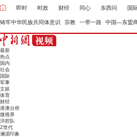
即时
时政
财经
同心
东西问
国
铸牢中华民族共同体意识
宗教
一带一路
中国—东盟
最新
热点
国内
社会
国际
军事
文娱
体育
财经
港澳台侨
微视界
洋腔队
Z世代
澜湄印象