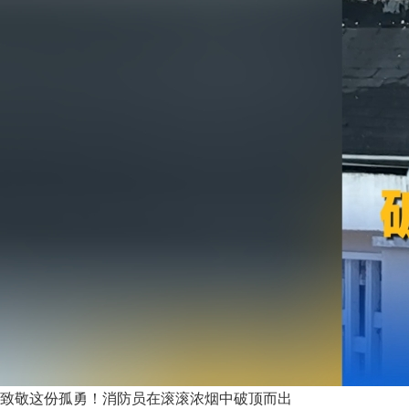
致敬这份孤勇！消防员在滚滚浓烟中破顶而出