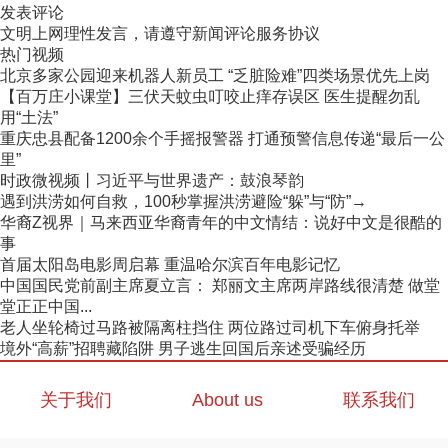
发表评论
文明上网理性发言，请遵守新闻评论服务协议
热门视频
北京多家公园迎来机器人新员工 “乏脏险难”四类场景优先上岗
【百万庄小课堂】三伏天蚊虫叮咬止痒存误区 医生提醒勿乱
用“土法”
重庆忠县配备1200余个手摇报警器 打通预警信息传递“最后一公
里”
时政微视频丨习近平与世界遗产：鼓浪琴韵
遇到洪涝如何自救，100秒掌握洪涝避险“躲”与“防”→
华裔Z视界｜马来西亚华裔青年的中文情结：说好中文是很酷的
事
首届太阳岛电影周启幕 重温哈尔滨百年电影记忆
中国国民党前副主席夏立言： 郑丽文主席两岸路线很清楚 做堂
堂正正中国...
老人坐轮椅过马路被隔离柱挡住 两位路过司机下车俯身托举
境外“高薪”招聘藏陷阱 男子逃生回国后亲述受骗经历
关于我们
About us
联系我们