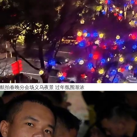
航拍春晚分会场义乌夜景 过年氛围渐浓