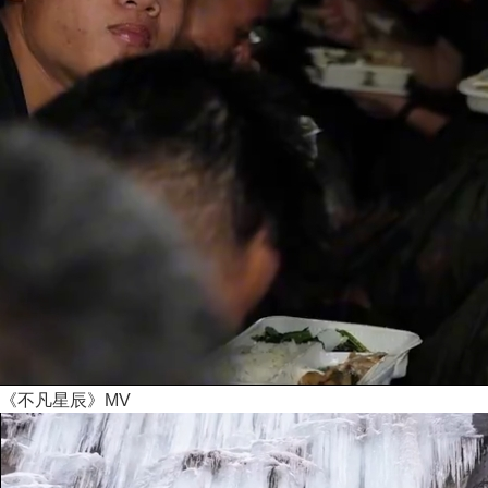
《不凡星辰》MV