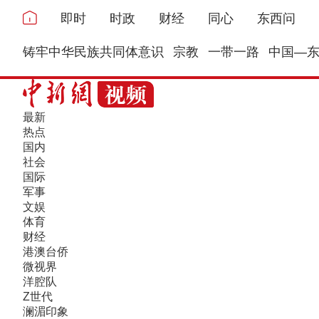
即时
时政
财经
同心
东西问
铸牢中华民族共同体意识
宗教
一带一路
中国—
最新
热点
国内
社会
国际
军事
文娱
体育
财经
港澳台侨
微视界
洋腔队
Z世代
澜湄印象