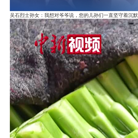
吴石烈士孙女：我想对爷爷说，您的儿孙们一直坚守着沉默