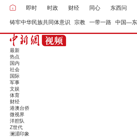
即时
时政
财经
同心
东西问
铸牢中华民族共同体意识
宗教
一带一路
中国—
最新
热点
国内
社会
国际
军事
文娱
体育
财经
港澳台侨
微视界
洋腔队
Z世代
澜湄印象