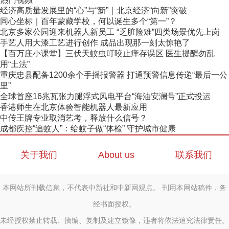
经济高质量发展里的“心”与“新”｜北京经济“向新”突破
同心坐标｜百年蒙藏学校，何以诞生多个“第一”？
北京多家公园迎来机器人新员工 “乏脏险难”四类场景优先上岗
手艺人用大漆工艺进行创作 成品出现那一刻太惊艳了
【百万庄小课堂】三伏天蚊虫叮咬止痒存误区 医生提醒勿乱
用“土法”
重庆忠县配备1200余个手摇报警器 打通预警信息传递“最后一公
里”
全球首座16兆瓦张力腿浮式风电平台“海油安澜号”正式投运
香港师生在北京体验智能机器人最新应用
中传王牌专业取消艺考，释放什么信号？
成都疾控“追蚊人”：给蚊子做“体检” 守护城市健康
关于我们
About us
联系我们
本网站所刊载信息，不代表中新社和中新网观点。 刊用本网站稿件，务
经书面授权。
未经授权禁止转载、摘编、复制及建立镜像，违者将依法追究法律责任。