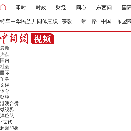
即时
时政
财经
同心
东西问
国
铸牢中华民族共同体意识
宗教
一带一路
中国—东盟
最新
热点
国内
社会
国际
军事
文娱
体育
财经
港澳台侨
微视界
洋腔队
Z世代
澜湄印象