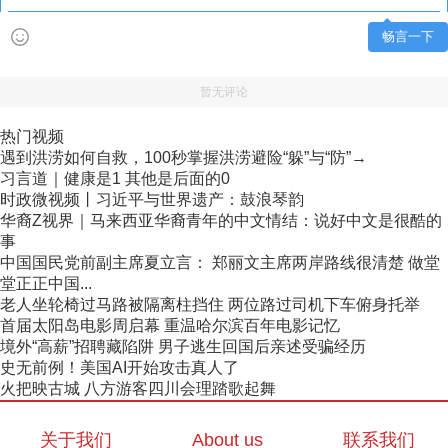
畅言一下
暂无评论
热门视频
遇到洪涝如何自救，100秒掌握洪涝避险“躲”与“防”→
习言道｜健康是1 其他是后面的0
时政微视频丨习近平与世界遗产：鼓浪琴韵
华裔Z视界｜马来西亚华裔青年的中文情结：说好中文是很酷的
事
中国国民党前副主席夏立言： 郑丽文主席两岸路线很清楚 做堂
堂正正中国...
老人坐轮椅过马路被隔离柱挡住 两位路过司机下车俯身托举
首届太阳岛电影周启幕 重温哈尔滨百年电影记忆
境外“高薪”招聘藏陷阱 男子逃生回国后亲述受骗经历
史无前例！美国AI开始攻击真人了
火把映古城 八方游客四川会理踏歌起舞
关于我们
About us
联系我们