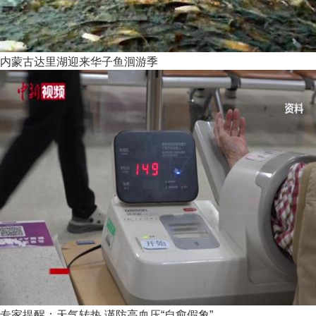
内蒙古达里湖迎来华子鱼洄游季
专家提醒：天气转热 谨防高血压“自愈假象”