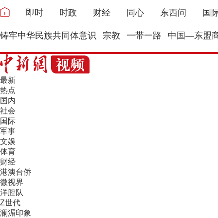
即时
时政
财经
同心
东西问
国
铸牢中华民族共同体意识
宗教
一带一路
中国—东盟
最新
热点
国内
社会
国际
军事
文娱
体育
财经
港澳台侨
微视界
洋腔队
Z世代
澜湄印象