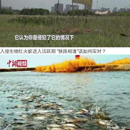
入侵生物红火蚁进入活跃期 “狭路相逢”该如何应对？