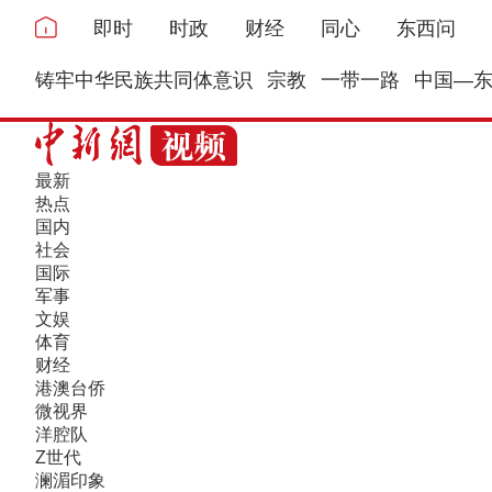
即时
时政
财经
同心
东西问
铸牢中华民族共同体意识
宗教
一带一路
中国—
最新
热点
国内
社会
国际
军事
文娱
体育
财经
港澳台侨
微视界
洋腔队
Z世代
澜湄印象