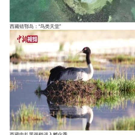
西藏错鄂岛：“鸟类天堂”
西藏申扎黑颈鹤进入孵化季