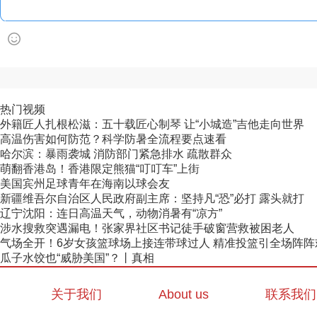
热门视频
外籍匠人扎根松滋：五十载匠心制琴 让“小城造”吉他走向世界
高温伤害如何防范？科学防暑全流程要点速看
哈尔滨：暴雨袭城 消防部门紧急排水 疏散群众
萌翻香港岛！香港限定熊猫“叮叮车”上街
美国宾州足球青年在海南以球会友
新疆维吾尔自治区人民政府副主席：坚持凡“恐”必打 露头就打
辽宁沈阳：连日高温天气，动物消暑有“凉方”
涉水搜救突遇漏电！张家界社区书记徒手破窗营救被困老人
气场全开！6岁女孩篮球场上接连带球过人 精准投篮引全场阵阵
瓜子水饺也“威胁美国”？丨真相
关于我们
About us
联系我们