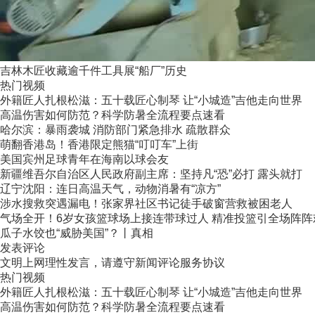
吉林木匠收藏逾千件工具展“船厂”历史
热门视频
外籍匠人扎根松滋：五十载匠心制琴 让“小城造”吉他走向世界
高温伤害如何防范？科学防暑全流程要点速看
哈尔滨：暴雨袭城 消防部门紧急排水 疏散群众
萌翻香港岛！香港限定熊猫“叮叮车”上街
美国宾州足球青年在海南以球会友
新疆维吾尔自治区人民政府副主席：坚持凡“恐”必打 露头就打
辽宁沈阳：连日高温天气，动物消暑有“凉方”
涉水搜救突遇漏电！张家界社区书记徒手破窗营救被困老人
气场全开！6岁女孩篮球场上接连带球过人 精准投篮引全场阵阵
瓜子水饺也“威胁美国”？丨真相
发表评论
文明上网理性发言，请遵守新闻评论服务协议
热门视频
外籍匠人扎根松滋：五十载匠心制琴 让“小城造”吉他走向世界
高温伤害如何防范？科学防暑全流程要点速看