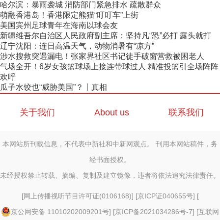
哈尔滨：暴雨袭城 消防部门紧急排水 疏散群众
萌翻香港岛！香港限定熊猫“叮叮车”上街
美国宾州足球青年在海南以球会友
新疆维吾尔自治区人民政府副主席：坚持凡“恐”必打 露头就打
辽宁沈阳：连日高温天气，动物消暑有“凉方”
涉水搜救突遇漏电！张家界社区书记徒手破窗营救被困老人
气场全开！6岁女孩篮球场上接连带球过人 精准投篮引全场阵阵
欢呼
瓜子水饺也“威胁美国”？丨真相
关于我们
About us
联系我们
本网站所刊载信息，不代表中新社和中新网观点。 刊用本网站稿件，务
经书面授权。
未经授权禁止转载、摘编、复制及建立镜像，违者将依法追究法律责任。
[
网上传播视听节目许可证(0106168)
] [
京ICP证040655号
] [
京公网安备 11010202009201号
] [
京ICP备2021034286号-7
] [
互联网