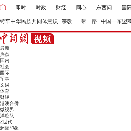
即时
时政
财经
同心
东西问
国
铸牢中华民族共同体意识
宗教
一带一路
中国—东盟
最新
热点
国内
社会
国际
军事
文娱
体育
财经
港澳台侨
微视界
洋腔队
Z世代
澜湄印象