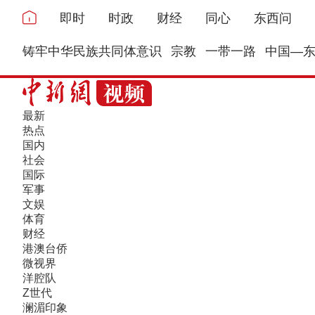
即时
时政
财经
同心
东西问
铸牢中华民族共同体意识
宗教
一带一路
中国—
最新
热点
国内
社会
国际
军事
文娱
体育
财经
港澳台侨
微视界
洋腔队
Z世代
澜湄印象