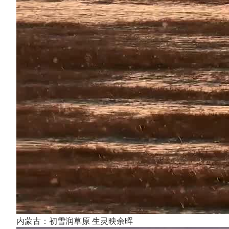
内蒙古：初雪润草原 生灵映余晖