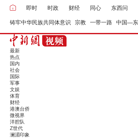
即时
时政
财经
同心
东西问
铸牢中华民族共同体意识
宗教
一带一路
中国—
最新
热点
国内
社会
国际
军事
文娱
体育
财经
港澳台侨
微视界
洋腔队
Z世代
澜湄印象