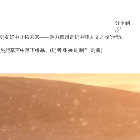
分享到
史友好中开拓未来——魅力德州走进中菲人文之驿”活动。
掌声中落下帷幕。(记者 张兴龙 制作 刘鹏）