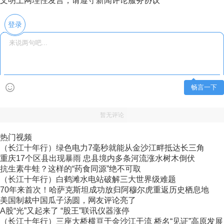
文明上网理性发言，请遵守新闻评论服务协议
登录
畅言一下
暂无评论
热门视频
（长江十年行）绿色电力7毫秒就能从金沙江畔抵达长三角
重庆17个区县出现暴雨 忠县境内多条河流涨水树木倒伏
抗生素牛蛙？这样的“药食同源”绝不可取
（长江十年行）白鹤滩水电站破解三大世界级难题
70年来首次！哈萨克斯坦成功放归阿穆尔虎重返历史栖息地
美国制裁中国瓜子汤圆，网友评论亮了
A股“光”又起来了 “股王”联讯仪器涨停
（长江十年行）三座大桥横亘于金沙江干流 桥名“见证”高原发展