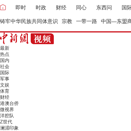
即时
时政
财经
同心
东西问
国
铸牢中华民族共同体意识
宗教
一带一路
中国—东盟
最新
热点
国内
社会
国际
军事
文娱
体育
财经
港澳台侨
微视界
洋腔队
Z世代
澜湄印象