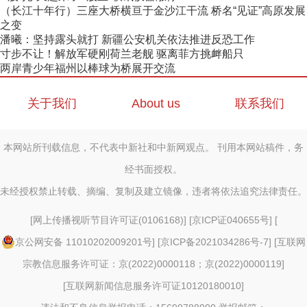
（长江十年行）三座大桥横亘于金沙江干流 桥名“见证”高原发展
之变
潘曦：坚持露头就打 新疆公安机关依法推进反恐工作
寸步不让！解放军硬刚荷兰老舰 驱离菲方挑衅船只
两岸青少年福州以棒球为桥展开交流
关于我们
About us
联系我们
本网站所刊载信息，不代表中新社和中新网观点。 刊用本网站稿件，务
经书面授权。
未经授权禁止转载、摘编、复制及建立镜像，违者将依法追究法律责任。
[
网上传播视听节目许可证(0106168)
] [
京ICP证040655号
] [
京公网安备 11010202009201号
] [
京ICP备2021034286号-7
] [
互联网
宗教信息服务许可证：京(2022)0000118；京(2022)0000119
]
[
互联网新闻信息服务许可证10120180010
]