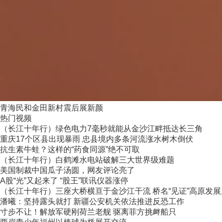
青海民和金田新村震后展新颜
热门视频
（长江十年行）绿色电力7毫秒就能从金沙江畔抵达长三角
重庆17个区县出现暴雨 忠县境内多条河流涨水树木倒伏
抗生素牛蛙？这样的“药食同源”绝不可取
（长江十年行）白鹤滩水电站破解三大世界级难题
美国制裁中国瓜子汤圆，网友评论亮了
A股“光”又起来了 “股王”联讯仪器涨停
（长江十年行）三座大桥横亘于金沙江干流 桥名“见证”高原发
潘曦：坚持露头就打 新疆公安机关依法推进反恐工作
寸步不让！解放军硬刚荷兰老舰 驱离菲方挑衅船只