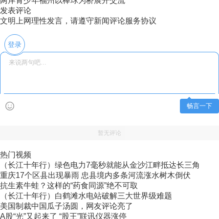
两岸青少年福州以棒球为桥展开交流
发表评论
文明上网理性发言，请遵守新闻评论服务协议
登录
畅言一下
暂无评论
热门视频
（长江十年行）绿色电力7毫秒就能从金沙江畔抵达长三角
重庆17个区县出现暴雨 忠县境内多条河流涨水树木倒伏
抗生素牛蛙？这样的“药食同源”绝不可取
（长江十年行）白鹤滩水电站破解三大世界级难题
美国制裁中国瓜子汤圆，网友评论亮了
A股“光”又起来了 “股王”联讯仪器涨停