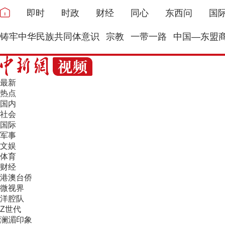
即时
时政
财经
同心
东西问
国
铸牢中华民族共同体意识
宗教
一带一路
中国—东盟
最新
热点
国内
社会
国际
军事
文娱
体育
财经
港澳台侨
微视界
洋腔队
Z世代
澜湄印象