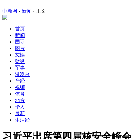
中新网
•
新闻
• 正文
首页
新闻
国际
图片
文娱
财经
军事
港澳台
产经
视频
体育
地方
华人
最新
生活经
习近平出席第四届核安全峰会