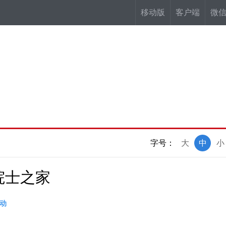
移动版
客户端
微
字号：
大
中
小
院士之家
动