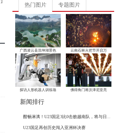
欣】
热门图片
专题图片
广西凌云县浩坤湖景色
云南石林火把节开启万
探访人形机器人训练场
佛得角门将沃津尼亚亮
新闻排行
酣畅淋漓！U23国足3比0击败越南队，将与日...
U23国足再创历史闯入亚洲杯决赛