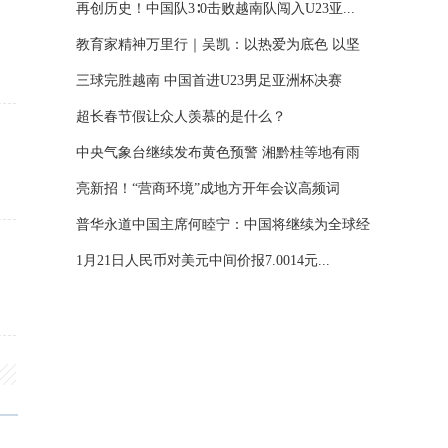
再创历史！中国队3∶0击败越南队闯入U23亚...
教育家精神万里行｜吴凯：以热爱为底色 以坚
守...
三球完胜越南 中国首进U23男足亚洲杯决赛
超长春节假让众人羡慕的是什么？
中央气象台继续发布黄色预警 湘黔桂等地有雨
雪...
亮新招！“营商环境”成地方开年会议高频词
普华永道中国主席何睦宁：中国将继续为全球经
济...
1月21日人民币对美元中间价报7.0014元...