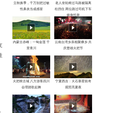
立秋换季，千万别把过敏
老人坐轮椅过马路被隔离
性鼻炎当成感冒
柱挡住 两位路过司机下车
俯身托举
内蒙古赤峰：一甸金莲 千
云南台湾乡亲相聚彝乡 共
支
里青川
庆楚雄火把节
性
火把映古城 八方游客四川
宁夏西吉：火石寨星轨奇
会理踏歌起舞
观照亮夏夜