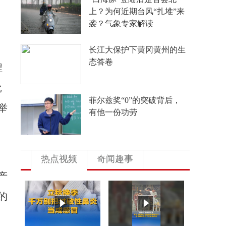
上？为何近期台风“扎堆”来
袭？气象专家解读
长江大保护下黄冈黄州的生
态答卷
程
批
菲尔兹奖“0”的突破背后，
举
有他一份功劳
士
热点视频
奇闻趣事
产
的