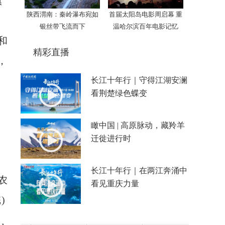
镇
陕西渭南：秦岭瀑布宛如
首届太阳岛电影周启幕 重
、
银丝带飞流而下
温哈尔滨百年电影记忆
和
精彩直播
，
长江十年行｜守得江湖安澜
看荆楚绿色蝶变
瞰中国 | 高原脉动，藏羚羊
迁徙进行时
长江十年行｜在两江奔涌中
农
看见重庆力量
)