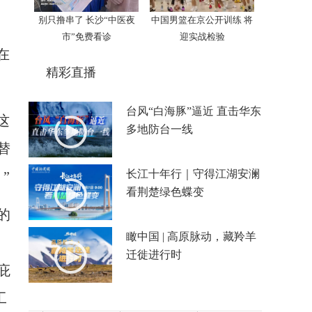
别只撸串了 长沙“中医夜
中国男篮在京公开训练 将
市”免费看诊
迎实战检验
在
精彩直播
台风“白海豚”逼近 直击华东
这
多地防台一线
替
长江十年行｜守得江湖安澜
”
看荆楚绿色蝶变
的
瞰中国 | 高原脉动，藏羚羊
迁徙进行时
庇
工