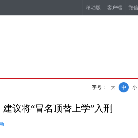
移动版
客户端
微
字号：
大
中
小
：建议将“冒名顶替上学”入刑
动