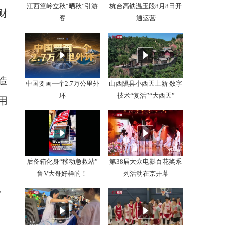
江西篁岭立秋“晒秋”引游
杭台高铁温玉段8月8日开
财
客
通运营
造
中国要画一个2.7万公里外
山西隰县小西天上新 数字
环
技术“复活”“大西天”
用
名
后备箱化身“移动急救站”
第38届大众电影百花奖系
鲁V大哥好样的！
列活动在京开幕
。