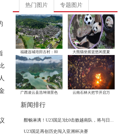
热门图片
专题图片
的
指
福建连城培田古村：80
大熊猫坐摇篮悠闲度夏
比
人
金
广西凌云县浩坤湖景色
云南石林火把节开启万
新闻排行
议
酣畅淋漓！U23国足3比0击败越南队，将与日...
U23国足再创历史闯入亚洲杯决赛