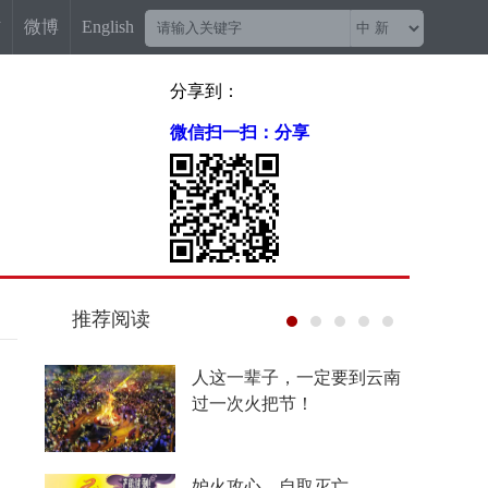
信
微博
English
分享到：
微信扫一扫：分享
推荐阅读
菲尔兹奖“0”的突破背后，
有他一份功劳
“梅姨案”被拐儿童父亲申军