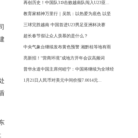
再创历史！中国队3∶0击败越南队闯入U23亚...
教育家精神万里行｜吴凯：以热爱为底色 以坚
守...
三球完胜越南 中国首进U23男足亚洲杯决赛
司
超长春节假让众人羡慕的是什么？
建
中央气象台继续发布黄色预警 湘黔桂等地有雨
雪...
亮新招！“营商环境”成地方开年会议高频词
普华永道中国主席何睦宁：中国将继续为全球经
处
济...
1月21日人民币对美元中间价报7.0014元...
盾
东
社