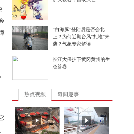
良：盼梅姨早日受惩
委
会
China Travel又换“三件套”：
障
外国游客从观众变玩家
4年要让无人机增产80倍，
日本为何急不可耐？
护
，
热点视频
奇闻趣事
它
人