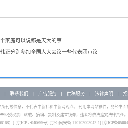
个家庭可以说都是天大的事
韩正分别参加全国人大会议一些代表团审议
|
联系我们
|
广告服务
|
供稿服务
|
法律声明
|
招
站所刊载信息，不代表中新社和中新网观点。 刊用本网站稿件，务经书面
未经授权禁止转载、摘编、复制及建立镜像，违者将依法追究法律责任。
168）
] [
京ICP证040655号
] [京公网安备:110102003042-1] [
京ICP备05004