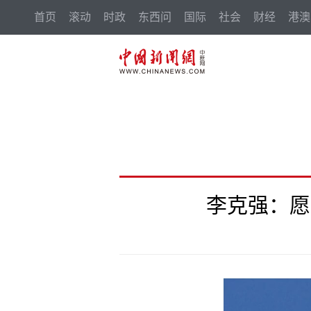
首页
滚动
时政
东西问
国际
社会
财经
港澳
李克强：愿