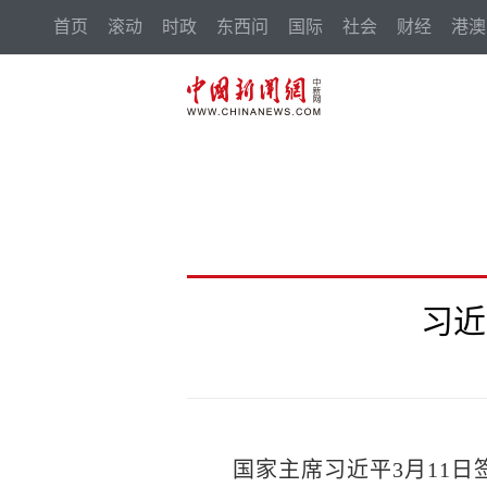
首页
滚动
时政
东西问
国际
社会
财经
港澳
习近
国家主席习近平3月11日