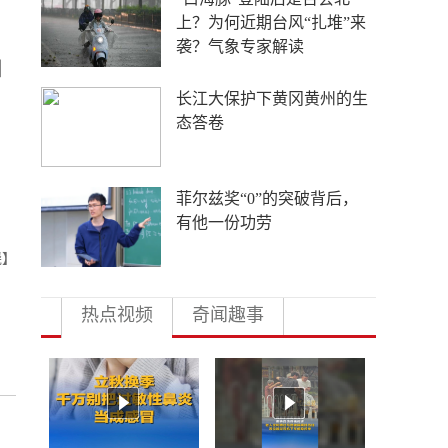
上？为何近期台风“扎堆”来
袭？气象专家解读
细
长江大保护下黄冈黄州的生
态答卷
菲尔兹奖“0”的突破背后，
有他一份功劳
晓】
热点视频
奇闻趣事