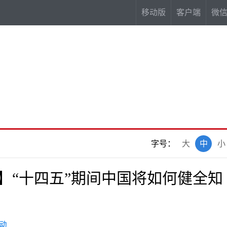
移动版
客户端
微
字号：
大
中
小
答】“十四五”期间中国将如何健全知
动