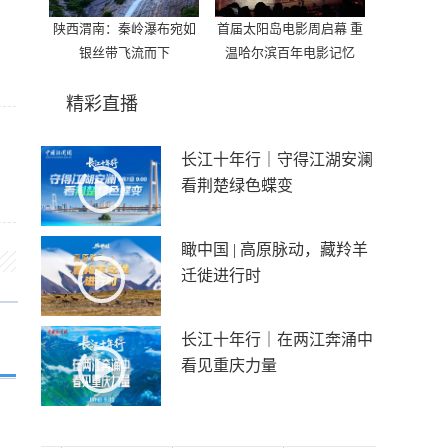
陕西渭南：秦岭瀑布宛如
首届太阳岛电影周启幕 重
银丝带飞流而下
温哈尔滨百年电影记忆
精彩直播
长江十年行｜守得江湖安澜
看荆楚绿色蝶变
瞰中国 | 高原脉动，藏羚羊
迁徙进行时
长江十年行｜在两江奔涌中
看见重庆力量