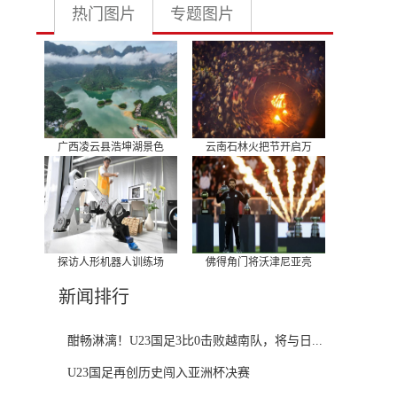
热门图片
专题图片
广西凌云县浩坤湖景色
云南石林火把节开启万
探访人形机器人训练场
佛得角门将沃津尼亚亮
新闻排行
酣畅淋漓！U23国足3比0击败越南队，将与日...
U23国足再创历史闯入亚洲杯决赛