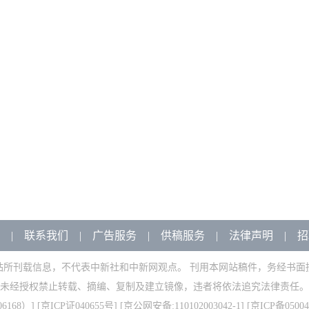
|
联系我们
|
广告服务
|
供稿服务
|
法律声明
|
招
站所刊载信息，不代表中新社和中新网观点。 刊用本网站稿件，务经书面
未经授权禁止转载、摘编、复制及建立镜像，违者将依法追究法律责任。
168）
] [
京ICP证040655号
] [京公网安备:110102003042-1] [
京ICP备05004