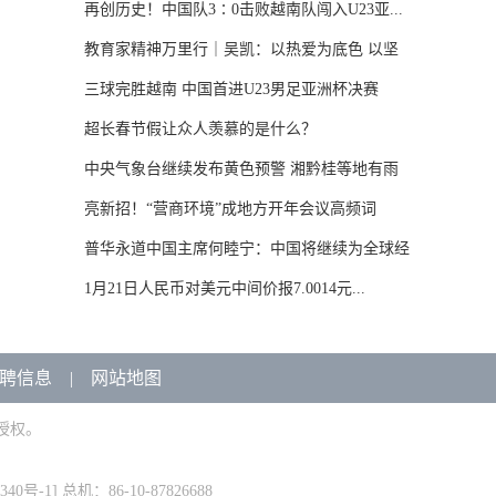
再创历史！中国队3∶0击败越南队闯入U23亚...
教育家精神万里行｜吴凯：以热爱为底色 以坚
守...
三球完胜越南 中国首进U23男足亚洲杯决赛
超长春节假让众人羡慕的是什么？
中央气象台继续发布黄色预警 湘黔桂等地有雨
雪...
亮新招！“营商环境”成地方开年会议高频词
普华永道中国主席何睦宁：中国将继续为全球经
济...
1月21日人民币对美元中间价报7.0014元...
聘信息
|
网站地图
授权。
340号-1
] 总机：86-10-87826688