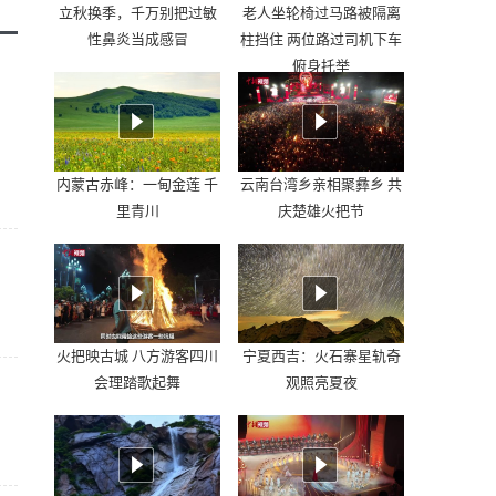
立秋换季，千万别把过敏
老人坐轮椅过马路被隔离
性鼻炎当成感冒
柱挡住 两位路过司机下车
俯身托举
内蒙古赤峰：一甸金莲 千
云南台湾乡亲相聚彝乡 共
里青川
庆楚雄火把节
火把映古城 八方游客四川
宁夏西吉：火石寨星轨奇
会理踏歌起舞
观照亮夏夜