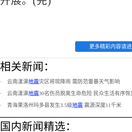
开展。(完)
更多精彩内容请进
相关新闻：
·
云南漾濞
地震
灾区将现降雨 需防范雷暴天气影响
·
云南漾濞
地震
30名伤员脱离生命危险 民众生活有序恢
·
青海果洛州玛多县发生3.5级
地震
震源深度11千米
国内新闻精选：