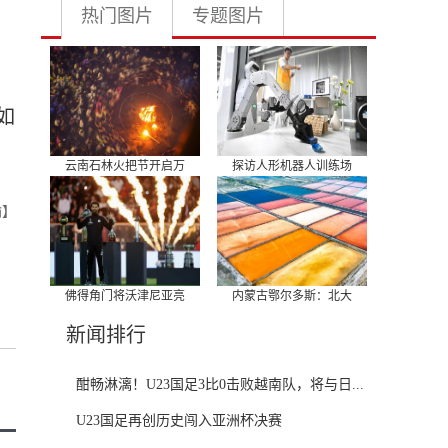
热门图片
专题图片
如
云南石林火把节开启万
探访人形机器人训练场
瑜】
佛得角门将沃津尼亚亮
内蒙古鄂尔多斯：北大
新闻排行
酣畅淋漓！U23国足3比0击败越南队，将与日...
U23国足再创历史闯入亚洲杯决赛