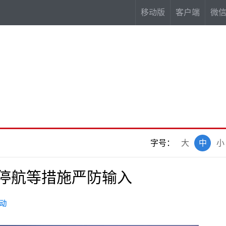
移动版
客户端
微
字号：
大
中
小
取停航等措施严防输入
动