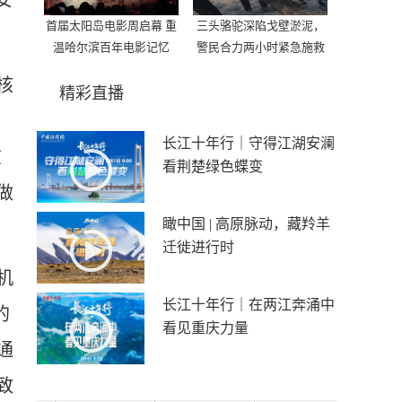
安
首届太阳岛电影周启幕 重
三头骆驼深陷戈壁淤泥，
温哈尔滨百年电影记忆
警民合力两小时紧急施救
核
精彩直播
长江十年行｜守得江湖安澜
在
看荆楚绿色蝶变
做
瞰中国 | 高原脉动，藏羚羊
迁徙进行时
机
长江十年行｜在两江奔涌中
的
看见重庆力量
通
致