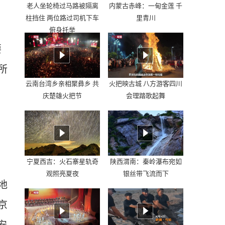
老人坐轮椅过马路被隔离
内蒙古赤峰：一甸金莲 千
柱挡住 两位路过司机下车
里青川
俯身托举
要
所
云南台湾乡亲相聚彝乡 共
火把映古城 八方游客四川
庆楚雄火把节
会理踏歌起舞
1
宁夏西吉：火石寨星轨奇
陕西渭南：秦岭瀑布宛如
观照亮夏夜
银丝带飞流而下
地
京