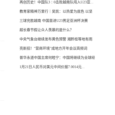
再创历史！中国队3∶0击败越南队闯入U23亚...
教育家精神万里行｜吴凯：以热爱为底色 以坚
守...
三球完胜越南 中国首进U23男足亚洲杯决赛
超长春节假让众人羡慕的是什么？
中央气象台继续发布黄色预警 湘黔桂等地有雨
雪...
亮新招！“营商环境”成地方开年会议高频词
普华永道中国主席何睦宁：中国将继续为全球经
济...
1月21日人民币对美元中间价报7.0014元...